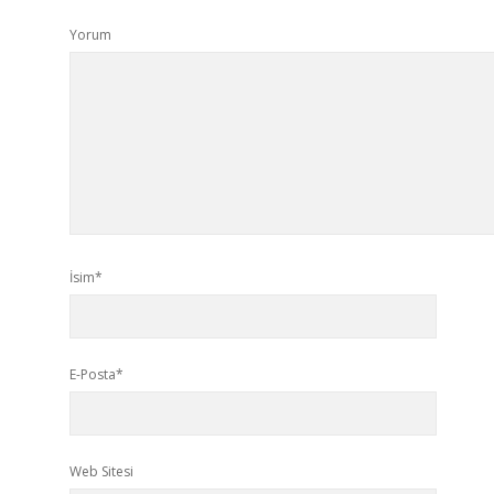
Yorum
İsim*
E-Posta*
Web Sitesi