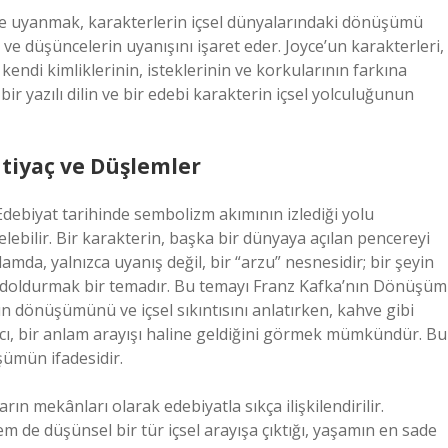
ve uyanmak, karakterlerin içsel dünyalarındaki dönüşümü
 ve düşüncelerin uyanışını işaret eder. Joyce’un karakterleri,
, kendi kimliklerinin, isteklerinin ve korkularının farkına
bir yazılı dilin ve bir edebi karakterin içsel yolculuğunun
htiyaç ve Düşlemler
Edebiyat tarihinde sembolizm akımının izlediği yolu
ebilir. Bir karakterin, başka bir dünyaya açılan pencereyi
nlamda, yalnızca uyanış değil, bir “arzu” nesnesidir; bir şeyin
 ile doldurmak bir temadır. Bu temayı Franz Kafka’nın Dönüşüm
dönüşümünü ve içsel sıkıntısını anlatırken, kahve gibi
racı, bir anlam arayışı haline geldiğini görmek mümkündür. Bu
şümün ifadesidir.
arın mekânları olarak edebiyatla sıkça ilişkilendirilir.
em de düşünsel bir tür içsel arayışa çıktığı, yaşamın en sade