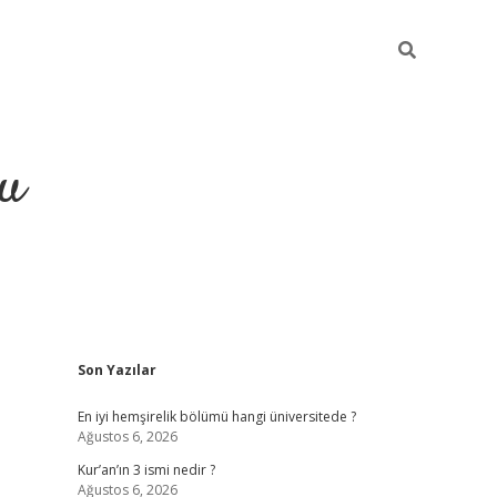
gu
Sidebar
Son Yazılar
ilbet yeni
En iyi hemşirelik bölümü hangi üniversitede ?
Ağustos 6, 2026
Kur’an’ın 3 ismi nedir ?
Ağustos 6, 2026