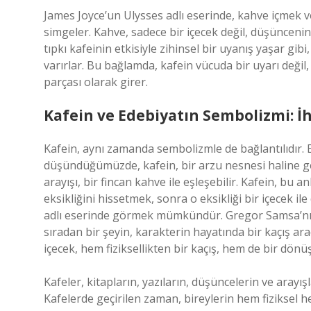
James Joyce’un Ulysses adlı eserinde, kahve içmek 
simgeler. Kahve, sadece bir içecek değil, düşüncenin
tıpkı kafeinin etkisiyle zihinsel bir uyanış yaşar gibi
varırlar. Bu bağlamda, kafein vücuda bir uyarı değil, 
parçası olarak girer.
Kafein ve Edebiyatın Sembolizmi: İ
Kafein, aynı zamanda sembolizmle de bağlantılıdır. 
düşündüğümüzde, kafein, bir arzu nesnesi haline gel
arayışı, bir fincan kahve ile eşleşebilir. Kafein, bu a
eksikliğini hissetmek, sonra o eksikliği bir içecek
adlı eserinde görmek mümkündür. Gregor Samsa’nın 
sıradan bir şeyin, karakterin hayatında bir kaçış a
içecek, hem fiziksellikten bir kaçış, hem de bir dönü
Kafeler, kitapların, yazıların, düşüncelerin ve arayışl
Kafelerde geçirilen zaman, bireylerin hem fiziksel h