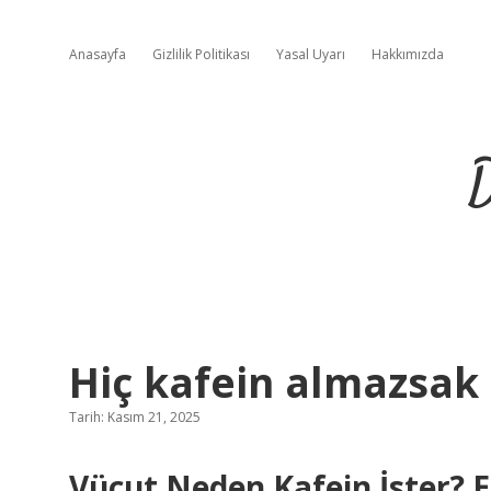
Anasayfa
Gizlilik Politikası
Yasal Uyarı
Hakkımızda
D
Hiç kafein almazsak 
Tarih: Kasım 21, 2025
Vücut Neden Kafein İster? E