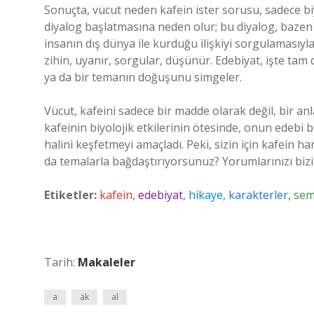
Sonuçta, vücut neden kafein ister sorusu, sadece biyol
diyalog başlatmasına neden olur; bu diyalog, bazen 
insanın dış dünya ile kurduğu ilişkiyi sorgulamasıyla
zihin, uyanır, sorgular, düşünür. Edebiyat, işte tam 
ya da bir temanın doğuşunu simgeler.
Vücut, kafeini sadece bir madde olarak değil, bir anl
kafeinin biyolojik etkilerinin ötesinde, onun edebi 
halini keşfetmeyi amaçladı. Peki, sizin için kafein h
da temalarla bağdaştırıyorsunuz? Yorumlarınızı bizi
Etiketler:
kafein
,
edebiyat
,
hikaye
,
karakterler
,
sem
Tarih:
Makaleler
a
ak
al