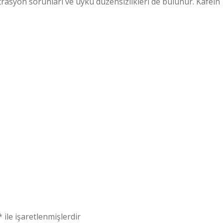
trasyon sorunları ve uyku düzensizlikleri de bulunur. Kafein
*
ile işaretlenmişlerdir