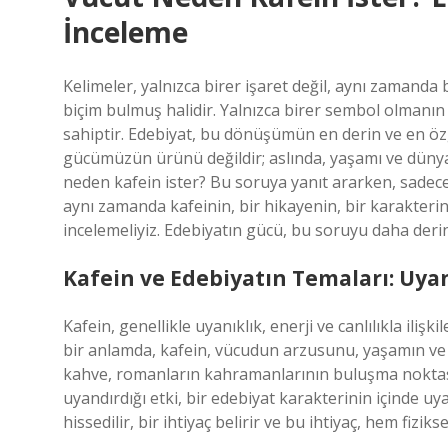
İnceleme
Kelimeler, yalnızca birer işaret değil, aynı zamanda
biçim bulmuş halidir. Yalnızca birer sembol olmanı
sahiptir. Edebiyat, bu dönüşümün en derin ve en özg
gücümüzün ürünü değildir; aslında, yaşamı ve dünyayı
neden kafein ister? Bu soruya yanıt ararken, sadec
aynı zamanda kafeinin, bir hikayenin, bir karakterin
incelemeliyiz. Edebiyatın gücü, bu soruyu daha derin,
Kafein ve Edebiyatın Temaları: Uyan
Kafein, genellikle uyanıklık, enerji ve canlılıkla ilişkil
bir anlamda, kafein, vücudun arzusunu, yaşamın ve d
kahve, romanların kahramanlarının buluşma noktası g
uyandırdığı etki, bir edebiyat karakterinin içinde uya
hissedilir, bir ihtiyaç belirir ve bu ihtiyaç, hem fizik