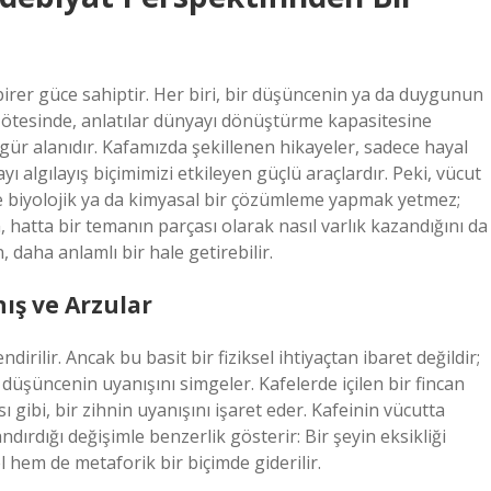
 birer güce sahiptir. Her biri, bir düşüncenin ya da duygunun
n ötesinde, anlatılar dünyayı dönüştürme kapasitesine
ür alanıdır. Kafamızda şekillenen hikayeler, sadece hayal
 algılayış biçimimizi etkileyen güçlü araçlardır. Peki, vücut
e biyolojik ya da kimyasal bir çözümleme yapmak yetmez;
, hatta bir temanın parçası olarak nasıl varlık kazandığını da
 daha anlamlı bir hale getirebilir.
ış ve Arzular
endirilir. Ancak bu basit bir fiziksel ihtiyaçtan ibaret değildir;
üşüncenin uyanışını simgeler. Kafelerde içilen bir fincan
ibi, bir zihnin uyanışını işaret eder. Kafeinin vücutta
ndırdığı değişimle benzerlik gösterir: Bir şeyin eksikliği
sel hem de metaforik bir biçimde giderilir.