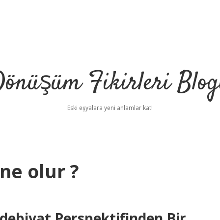
önüşüm Fikirleri Blo
Eski eşyalara yeni anlamlar kat!
ne olur ?
debiyat Perspektifinden Bir