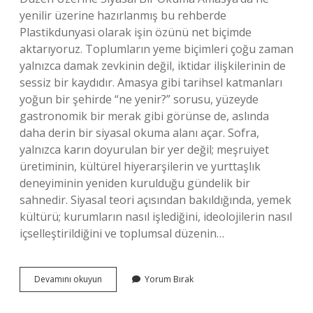
yenilir üzerine hazırlanmış bu rehberde
Plastikdunyasi olarak işin özünü net biçimde
aktarıyoruz. Toplumların yeme biçimleri çoğu zaman
yalnızca damak zevkinin değil, iktidar ilişkilerinin de
sessiz bir kaydıdır. Amasya gibi tarihsel katmanları
yoğun bir şehirde “ne yenir?” sorusu, yüzeyde
gastronomik bir merak gibi görünse de, aslında
daha derin bir siyasal okuma alanı açar. Sofra,
yalnızca karın doyurulan bir yer değil; meşruiyet
üretiminin, kültürel hiyerarşilerin ve yurttaşlık
deneyiminin yeniden kurulduğu gündelik bir
sahnedir. Siyasal teori açısından bakıldığında, yemek
kültürü; kurumların nasıl işlediğini, ideolojilerin nasıl
içselleştirildiğini ve toplumsal düzenin…
Amasya’da
Devamını okuyun
Yorum Bırak
ne
yenilir