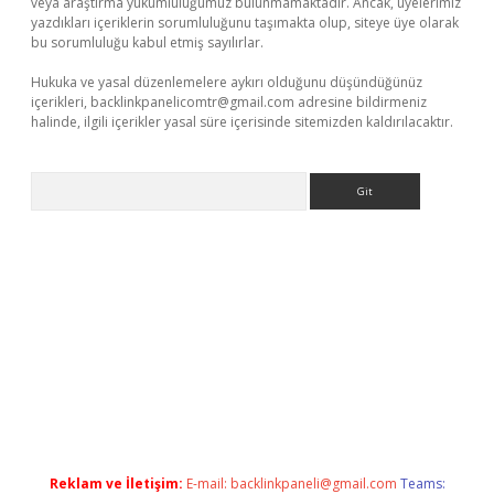
veya araştırma yükümlülüğümüz bulunmamaktadır. Ancak, üyelerimiz
yazdıkları içeriklerin sorumluluğunu taşımakta olup, siteye üye olarak
bu sorumluluğu kabul etmiş sayılırlar.
Hukuka ve yasal düzenlemelere aykırı olduğunu düşündüğünüz
içerikleri,
backlinkpanelicomtr@gmail.com
adresine bildirmeniz
halinde, ilgili içerikler yasal süre içerisinde sitemizden kaldırılacaktır.
Arama
iris.casino
betexper güncel giriş
Reklam ve İletişim:
E-mail:
backlinkpaneli@gmail.com
Teams: