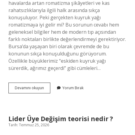
havalarda artan romatizma şikâyetleri ve kas
rahatsızlıklarıyla ilgili halk arasında sıkça
konuşuluyor. Peki gerçekten kuyruk yağı
romatizmaya iyi gelir mi? Bu sorunun cevabı hem
geleneksel bilgiler hem de modern tıp açısından
farklı noktaları birlikte değerlendirmeyi gerektiriyor.
Bursa’da yaşayan biri olarak çevremde de bu
konunun sıkça konuşulduğunu görüyorum.
Özellikle büyüklerimiz “eskiden kuyruk yağı
sürerdik, ağrımız geçerdi” gibi cümleleri…
Kuyruk
Devamını okuyun
Yorum Bırak
yağı
romatizmaya
iyi
gelir
mi
Lider Üye Değişim teorisi nedir ?
?
Tarih: Temmuz 25, 2026