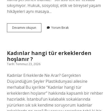
sıkışmıyor. Hukuk, sosyoloji, etik ve bireysel yaşam
hikâyeleri aynı masaya…
Kimler
Devamını okuyun
Yorum Bırak
kamu
personeli
olamaz
?
Kadınlar hangi tür erkeklerden
hoşlanır ?
Tarih: Temmuz 23, 2026
Kadınlar Erkeklerde Ne Arar? Gerçekten
Düşündüğüm Şeyler Plastikdunyasi ailesine
merhaba! Bu içerikte “Kadınlar hangi tür
erkeklerden hoşlanır” hakkında kapsamlı bir rehber
hazırladık. İstanbul’un kalabalık sokaklarında
yürürken sık sık kendime soruyorum: kadınlar