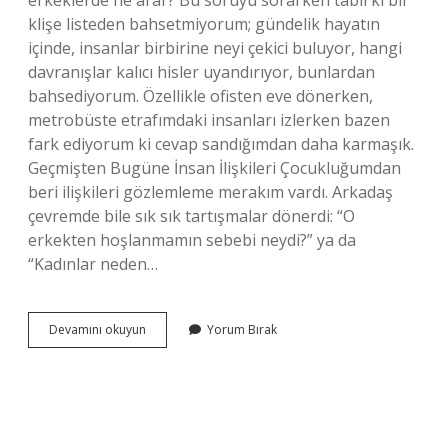
erkeklerde ne arar? Bu soruyu sorarken tabii ki bir
klişe listeden bahsetmiyorum; gündelik hayatın
içinde, insanlar birbirine neyi çekici buluyor, hangi
davranışlar kalıcı hisler uyandırıyor, bunlardan
bahsediyorum. Özellikle ofisten eve dönerken,
metrobüste etrafımdaki insanları izlerken bazen
fark ediyorum ki cevap sandığımdan daha karmaşık.
Geçmişten Bugüne İnsan İlişkileri Çocukluğumdan
beri ilişkileri gözlemleme merakım vardı. Arkadaş
çevremde bile sık sık tartışmalar dönerdi: “O
erkekten hoşlanmamın sebebi neydi?” ya da
“Kadınlar neden…
Kadınlar
Devamını okuyun
Yorum Bırak
hangi
tür
erkeklerden
hoşlanır
?