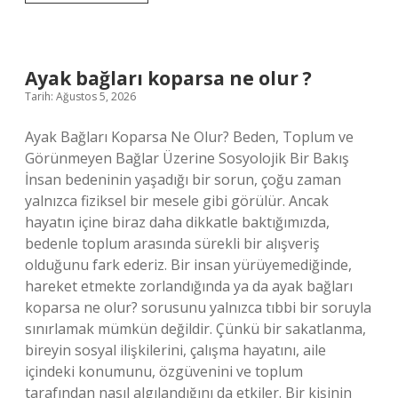
3
ismi
nedir
?
Ayak bağları koparsa ne olur ?
Tarih: Ağustos 5, 2026
Ayak Bağları Koparsa Ne Olur? Beden, Toplum ve
Görünmeyen Bağlar Üzerine Sosyolojik Bir Bakış
İnsan bedeninin yaşadığı bir sorun, çoğu zaman
yalnızca fiziksel bir mesele gibi görülür. Ancak
hayatın içine biraz daha dikkatle baktığımızda,
bedenle toplum arasında sürekli bir alışveriş
olduğunu fark ederiz. Bir insan yürüyemediğinde,
hareket etmekte zorlandığında ya da ayak bağları
koparsa ne olur? sorusunu yalnızca tıbbi bir soruyla
sınırlamak mümkün değildir. Çünkü bir sakatlanma,
bireyin sosyal ilişkilerini, çalışma hayatını, aile
içindeki konumunu, özgüvenini ve toplum
tarafından nasıl algılandığını da etkiler. Bir kişinin