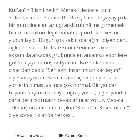
Kur’an’ın 3 ismi nedir? Merak Edenlere İzmir
Sokaklarından Samimi Bir Bakış İzmir’de yaşayıp da
bir gün içinde en az üç farklı ruh hâline girmemek
bence mümkün değil. Sabah vapurda kahvesini
yudumlayıp “Bugün çok sakin olacağım” diyen ben,
öğleden sonra trafikte kendi kendine söylenen,
akşam da arkadaş grubunda en anlamsız esprilere
gülen kişiye dönüşebiliyorum. Bazen kendime
dışarıdan bakıp “Sen aynı insan mısın kardeşim?”
diye soruyorum. Ama insanın içinde böyle farklı
yönlerin olması aslında çok normal. Bir yandan
hayatın koşturmacasıyla uğraşıyoruz, diğer yandan
daha derin soruların cevaplarını arıyoruz. Mesela
arkadaş ortamında biri çıkıp “Kur’an’ın 3 ismi nedir?”
diye sorsa, ilk anda herkes…
Kur’an’ın
Devamını okuyun
Yorum Bırak