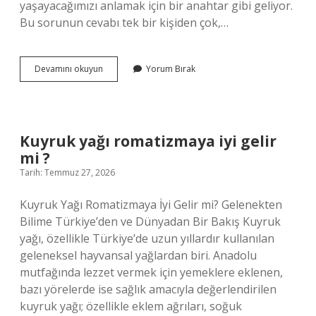
yaşayacağımızı anlamak için bir anahtar gibi geliyor.
Bu sorunun cevabı tek bir kişiden çok,…
yerleşik
Devamını okuyun
Yorum Bırak
yaşama
geçen
ilk
Türk
kimdir
Kuyruk yağı romatizmaya iyi gelir
?
mi ?
Tarih: Temmuz 27, 2026
Kuyruk Yağı Romatizmaya İyi Gelir mi? Gelenekten
Bilime Türkiye’den ve Dünyadan Bir Bakış Kuyruk
yağı, özellikle Türkiye’de uzun yıllardır kullanılan
geleneksel hayvansal yağlardan biri. Anadolu
mutfağında lezzet vermek için yemeklere eklenen,
bazı yörelerde ise sağlık amacıyla değerlendirilen
kuyruk yağı; özellikle eklem ağrıları, soğuk