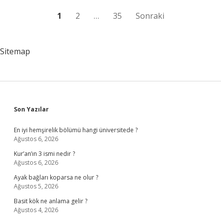
Yazı
1
2
…
35
Sonraki
sayfalaması
Sitemap
Sidebar
Son Yazılar
En iyi hemşirelik bölümü hangi üniversitede ?
Ağustos 6, 2026
Kur’an’ın 3 ismi nedir ?
Ağustos 6, 2026
Ayak bağları koparsa ne olur ?
Ağustos 5, 2026
Basit kök ne anlama gelir ?
Ağustos 4, 2026