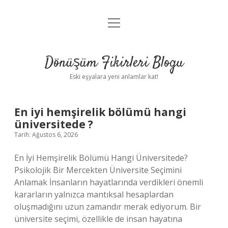
menüyü
Anasayfa
aç
Gizlilik Politikası
Dönüşüm Fikirleri Blogu
Yasal Uyarı
Eski eşyalara yeni anlamlar kat!
Hakkımızda
Dönüşüm
En iyi hemşirelik bölümü hangi
üniversitede ?
Fikirleri
Tarih: Ağustos 6, 2026
Blogu
En İyi Hemşirelik Bölümü Hangi Üniversitede?
Psikolojik Bir Mercekten Üniversite Seçimini
Yazılar
Anlamak İnsanların hayatlarında verdikleri önemli
kararların yalnızca mantıksal hesaplardan
oluşmadığını uzun zamandır merak ediyorum. Bir
üniversite seçimi, özellikle de insan hayatına