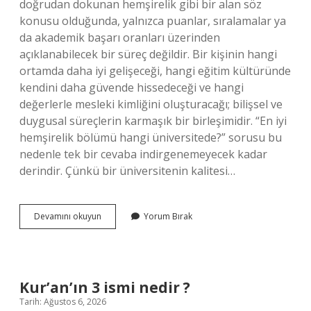
doğrudan dokunan hemşirelik gibi bir alan söz
konusu olduğunda, yalnızca puanlar, sıralamalar ya
da akademik başarı oranları üzerinden
açıklanabilecek bir süreç değildir. Bir kişinin hangi
ortamda daha iyi gelişeceği, hangi eğitim kültüründe
kendini daha güvende hissedeceği ve hangi
değerlerle mesleki kimliğini oluşturacağı; bilişsel ve
duygusal süreçlerin karmaşık bir birleşimidir. “En iyi
hemşirelik bölümü hangi üniversitede?” sorusu bu
nedenle tek bir cevaba indirgenemeyecek kadar
derindir. Çünkü bir üniversitenin kalitesi…
En
Devamını okuyun
Yorum Bırak
iyi
hemşirelik
bölümü
hangi
üniversitede
Kur’an’ın 3 ismi nedir ?
?
Tarih: Ağustos 6, 2026