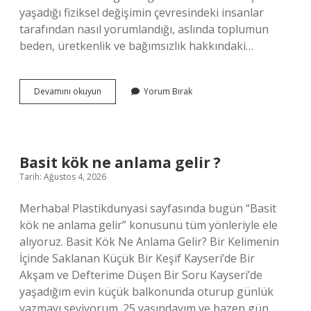
yaşadığı fiziksel değişimin çevresindeki insanlar
tarafından nasıl yorumlandığı, aslında toplumun
beden, üretkenlik ve bağımsızlık hakkındaki…
Ayak
Devamını okuyun
Yorum Bırak
bağları
koparsa
ne
olur
?
Basit kök ne anlama gelir ?
Tarih: Ağustos 4, 2026
Merhaba! Plastikdunyasi sayfasında bugün “Basit
kök ne anlama gelir” konusunu tüm yönleriyle ele
alıyoruz. Basit Kök Ne Anlama Gelir? Bir Kelimenin
İçinde Saklanan Küçük Bir Keşif Kayseri’de Bir
Akşam ve Defterime Düşen Bir Soru Kayseri’de
yaşadığım evin küçük balkonunda oturup günlük
yazmayı seviyorum. 25 yaşındayım ve bazen gün