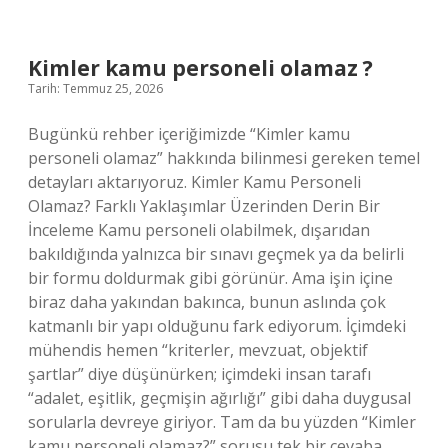
Değişim
teorisi
nedir
?
Kimler kamu personeli olamaz ?
Tarih: Temmuz 25, 2026
Bugünkü rehber içeriğimizde “Kimler kamu
personeli olamaz” hakkında bilinmesi gereken temel
detayları aktarıyoruz. Kimler Kamu Personeli
Olamaz? Farklı Yaklaşımlar Üzerinden Derin Bir
İnceleme Kamu personeli olabilmek, dışarıdan
bakıldığında yalnızca bir sınavı geçmek ya da belirli
bir formu doldurmak gibi görünür. Ama işin içine
biraz daha yakından bakınca, bunun aslında çok
katmanlı bir yapı olduğunu fark ediyorum. İçimdeki
mühendis hemen “kriterler, mevzuat, objektif
şartlar” diye düşünürken; içimdeki insan tarafı
“adalet, eşitlik, geçmişin ağırlığı” gibi daha duygusal
sorularla devreye giriyor. Tam da bu yüzden “Kimler
kamu personeli olamaz?” sorusu tek bir cevaba