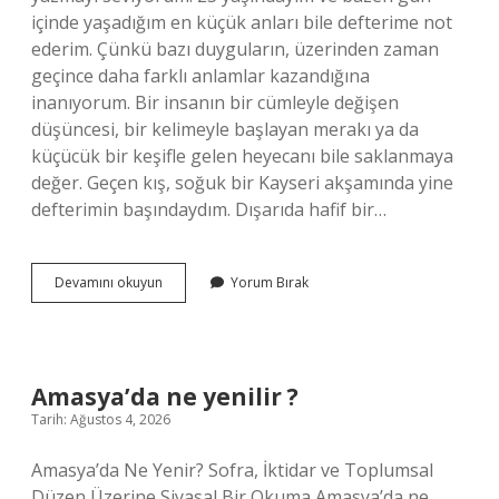
içinde yaşadığım en küçük anları bile defterime not
ederim. Çünkü bazı duyguların, üzerinden zaman
geçince daha farklı anlamlar kazandığına
inanıyorum. Bir insanın bir cümleyle değişen
düşüncesi, bir kelimeyle başlayan merakı ya da
küçücük bir keşifle gelen heyecanı bile saklanmaya
değer. Geçen kış, soğuk bir Kayseri akşamında yine
defterimin başındaydım. Dışarıda hafif bir…
Basit
Devamını okuyun
Yorum Bırak
kök
ne
anlama
gelir
?
Amasya’da ne yenilir ?
Tarih: Ağustos 4, 2026
Amasya’da Ne Yenir? Sofra, İktidar ve Toplumsal
Düzen Üzerine Siyasal Bir Okuma Amasya’da ne