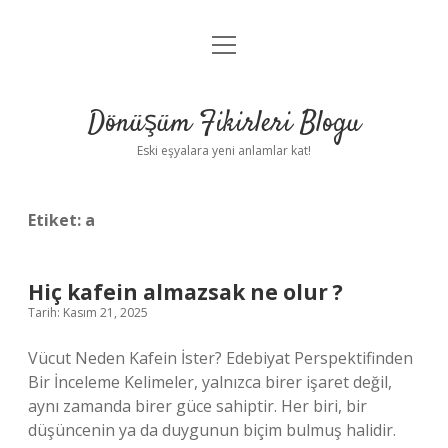
menüyü
Anasayfa
aç
Gizlilik Politikası
Dönüşüm Fikirleri Blogu
Yasal Uyarı
Eski eşyalara yeni anlamlar kat!
Hakkımızda
Etiket:
a
Hiç kafein almazsak ne olur ?
Tarih: Kasım 21, 2025
Vücut Neden Kafein İster? Edebiyat Perspektifinden
Bir İnceleme Kelimeler, yalnızca birer işaret değil,
aynı zamanda birer güce sahiptir. Her biri, bir
düşüncenin ya da duygunun biçim bulmuş halidir.