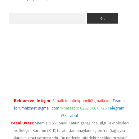
Arama
üncel giriş
Reklam ve İletişim:
E-mail:
backlinkpaneli@gmail.com
Teams:
forumhizmeti@gmail.com
Whatsapp: 0262 606 0 726
Telegram:
@karabul
Yasal Uyarı:
Sitemiz, 5651 Sayılı Kanun gereğince Bilgi Teknolojileri
ve İletişim Kurumu (BTK) tarafından onaylanmış bir Yer Sağlayıcı
olarak hizmet vermektedir. Bu nedenle, sitedeki içerikleri proaktif