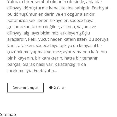
Yalnızca birer sembol olmanın ötesinde, anlatılar
dünyayı dönüştürme kapasitesine sahiptir. Edebiyat,
bu dönüşümün en derin ve en özgür alanıdır.
Kafamızda şekillenen hikayeler, sadece hayal
gücümüzün ürünü değildir; aslında, yaşamı ve
dünyayı algılayış biçimimizi etkileyen güçlü
araçlardır. Peki, vücut neden kafein ister? Bu soruya
yanıt ararken, sadece biyolojik ya da kimyasal bir
çözümleme yapmak yetmez; aynı zamanda kafeinin,
bir hikayenin, bir karakterin, hatta bir temanın
parçası olarak nasıl varlık kazandığını da
incelemeliyiz. Edebiyatın…
Hiç
Devamını okuyun
2 Yorum
kafein
almazsak
ne
olur
?
Sitemap