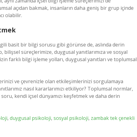
l, aynı zamanda içsel bilgi işleme süreçlerimizi de
umsal açıdan bakmak, insanların daha geniş bir grup içinde
ı olabilir.
etmek
ili basit bir bilgi sorusu gibi görünse de, aslında derin
, bilişsel süreçlerimize, duygusal yanıtlarımıza ve sosyal
zin farklı bilgi işleme yolları, duygusal yanıtları ve toplumsal
erinizi ve çevrenizle olan etkileşimlerinizi sorgulamaya
nıtlarımız nasıl kararlarımızı etkiliyor? Toplumsal normlar,
 soru, kendi içsel dünyamızı keşfetmek ve daha derin
loji
,
duygusal psikoloji
,
sosyal psikoloji
,
zambak tek çenekli