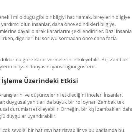
ekli mi olduğu gibi bir bilgiyi hatırlamak, bireylerin bilgiye
 yardımcı olur. İnsanlar, daha önce edindikleri bilgiye,
lerine dayalı olarak kararlarını şekillendirirler. Bazı insanla
bilirken, diğerleri bu soruyu sormadan önce daha fazla
olduklarına göre karar vermelerini etkileyebilir. Bu, Zambak
lerin bilişsel dünyasını yansıttığını gösterir.
 İşleme Üzerindeki Etkisi
anışlarını ve düşüncelerini etkilediğini inceler. İnsanlar,
ar; duygusal yanıtları da büyük bir rol oynar. Zambak tek
usal durumları etkileyebilir. Örneğin, bir kişi zambakları dah
çlü duygular uyandırabilir.
 çok sevdiği bir hatırayı hatırlayabilir ve bu bağlamda bu