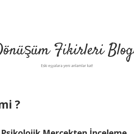
önüşüm Fikirleri Blo
Eski eşyalara yeni anlamlar kat!
mi ?
 Psikolojik Mercekten İnceleme