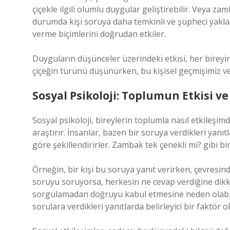
çiçekle ilgili olumlu duygular geliştirebilir. Veya za
durumda kişi soruya daha temkinli ve şüpheci yaklaş
verme biçimlerini doğrudan etkiler.
Duyguların düşünceler üzerindeki etkisi, her bireyin 
çiçeğin türünü düşünürken, bu kişisel geçmişimiz v
Sosyal Psikoloji: Toplumun Etkisi v
Sosyal psikoloji, bireylerin toplumla nasıl etkileşi
araştırır. İnsanlar, bazen bir soruya verdikleri yanı
göre şekillendirirler. Zambak tek çenekli mi? gibi bir
Örneğin, bir kişi bu soruya yanıt verirken, çevresinde
soruyu soruyorsa, herkesin ne cevap verdiğine dikkat
sorgulamadan doğruyu kabul etmesine neden olabili
sorulara verdikleri yanıtlarda belirleyici bir faktör ol