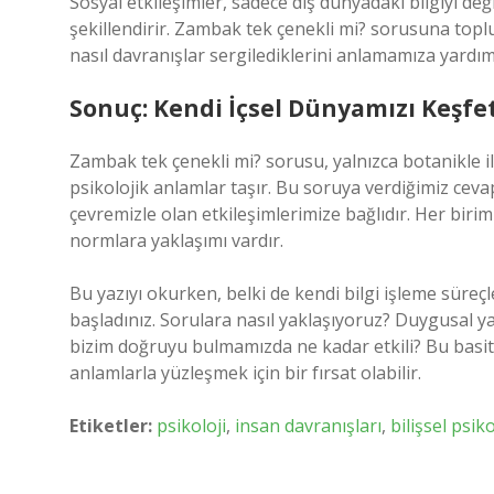
Sosyal etkileşimler, sadece dış dünyadaki bilgiyi deği
şekillendirir. Zambak tek çenekli mi? sorusuna topl
nasıl davranışlar sergilediklerini anlamamıza yardımc
Sonuç: Kendi İçsel Dünyamızı Keşf
Zambak tek çenekli mi? sorusu, yalnızca botanikle ilg
psikolojik anlamlar taşır. Bu soruya verdiğimiz cevap
çevremizle olan etkileşimlerimize bağlıdır. Her birimi
normlara yaklaşımı vardır.
Bu yazıyı okurken, belki de kendi bilgi işleme süreçl
başladınız. Sorulara nasıl yaklaşıyoruz? Duygusal ya
bizim doğruyu bulmamızda ne kadar etkili? Bu basit
anlamlarla yüzleşmek için bir fırsat olabilir.
Etiketler:
psikoloji
,
insan davranışları
,
bilişsel psiko