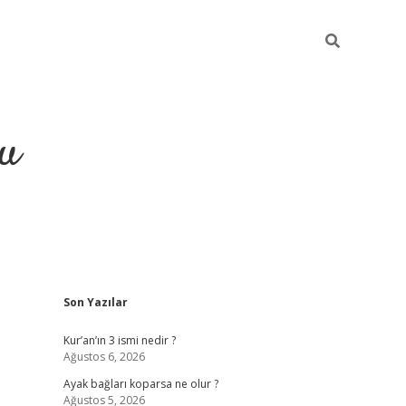
gu
Sidebar
Son Yazılar
ilbet yeni g
Kur’an’ın 3 ismi nedir ?
Ağustos 6, 2026
Ayak bağları koparsa ne olur ?
Ağustos 5, 2026