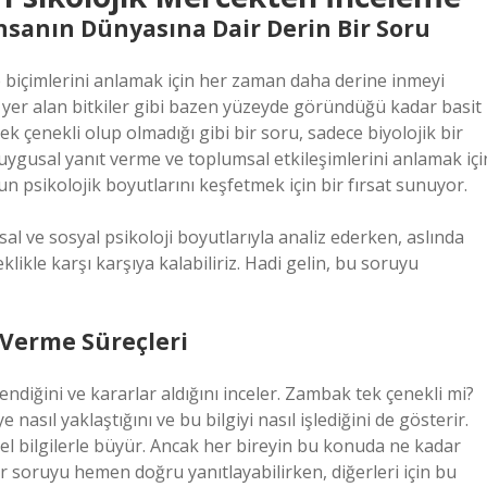
İnsanın Dünyasına Dair Derin Bir Soru
e biçimlerini anlamak için her zaman daha derine inmeyi
a yer alan bitkiler gibi bazen yüzeyde göründüğü kadar basit
ek çenekli olup olmadığı gibi bir soru, sadece biyolojik bir
duygusal yanıt verme ve toplumsal etkileşimlerini anlamak içi
un psikolojik boyutlarını keşfetmek için bir fırsat sunuyor.
al ve sosyal psikoloji boyutlarıyla analiz ederken, aslında
kle karşı karşıya kalabiliriz. Hadi gelin, bu soruyu
ar Verme Süreçleri
endiğini ve kararlar aldığını inceler. Zambak tek çenekli mi?
e nasıl yaklaştığını ve bu bilgiyi nasıl işlediğini de gösterir.
emel bilgilerle büyür. Ancak her bireyin bu konuda ne kadar
 bir soruyu hemen doğru yanıtlayabilirken, diğerleri için bu