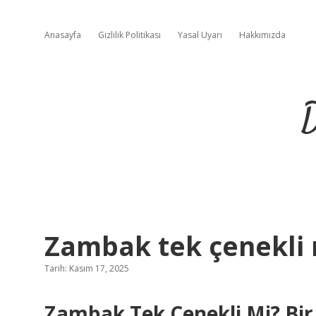
Anasayfa
Gizlilik Politikası
Yasal Uyarı
Hakkımızda
D
Zambak tek çenekli 
Tarih: Kasım 17, 2025
Zambak Tek Çenekli Mi? Bir