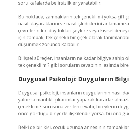
soru kafalarda belirsizlikler yaratabilir.
Bu noktada, zambakların tek çenekli mi yoksa çift çen
nasıl ulaşacaklarını ve nasıl işlediklerini anlamamıza
çevrelerinden duydukları şeylere veya kişisel deneyim
için zambak, tek çenekli bir çiçek olarak tanımlana
düşünmek zorunda kalabilir.
Bilişsel süreçler, insanların ne kadar bilgiye sahip 
tek çenekli mi? gibi soruların cevabının, aslında birey
Duygusal Psikoloji: Duyguların Bilgi
Duygusal psikoloji, insanların duygularının nasıl davr
yalnızca mantıklı çıkarımlar yaparak kararlar almazl
çenekli mi? sorusuna verilen cevabı, bireylerin duyg
önce gördüğü bir yerle ilişkilendiriyorsa, bu ona gü
Belki de bir kişi, çocukluğunda annesinin zambakları