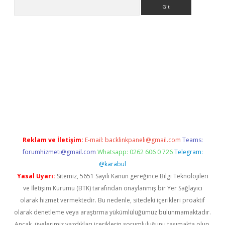
Arama
 yeni giriş
betexpergiris.casino
betexper güncel giriş
Reklam ve İletişim:
E-mail:
backlinkpaneli@gmail.com
Teams:
forumhizmeti@gmail.com
Whatsapp: 0262 606 0 726
Telegram:
@karabul
Yasal Uyarı:
Sitemiz, 5651 Sayılı Kanun gereğince Bilgi Teknolojileri
ve İletişim Kurumu (BTK) tarafından onaylanmış bir Yer Sağlayıcı
olarak hizmet vermektedir. Bu nedenle, sitedeki içerikleri proaktif
olarak denetleme veya araştırma yükümlülüğümüz bulunmamaktadır.
Ancak, üyelerimiz yazdıkları içeriklerin sorumluluğunu taşımakta olup,