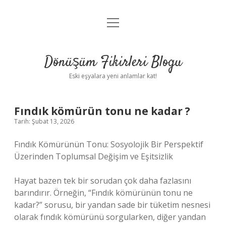
menüyü
Anasayfa
aç
Gizlilik Politikası
Dönüşüm Fikirleri Blogu
Yasal Uyarı
Eski eşyalara yeni anlamlar kat!
Hakkımızda
Fındık kömürün tonu ne kadar ?
Tarih: Şubat 13, 2026
Fındık Kömürünün Tonu: Sosyolojik Bir Perspektif
Üzerinden Toplumsal Değişim ve Eşitsizlik
Hayat bazen tek bir sorudan çok daha fazlasını
barındırır. Örneğin, “Fındık kömürünün tonu ne
kadar?” sorusu, bir yandan sade bir tüketim nesnesi
olarak fındık kömürünü sorgularken, diğer yandan