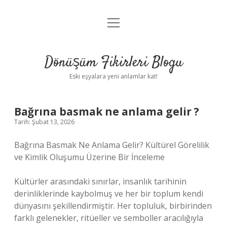
menüyü
Anasayfa
aç
Gizlilik Politikası
Dönüşüm Fikirleri Blogu
Yasal Uyarı
Eski eşyalara yeni anlamlar kat!
Hakkımızda
Bağrına basmak ne anlama gelir ?
Tarih: Şubat 13, 2026
Bağrına Basmak Ne Anlama Gelir? Kültürel Görelilik
ve Kimlik Oluşumu Üzerine Bir İnceleme
Kültürler arasındaki sınırlar, insanlık tarihinin
derinliklerinde kaybolmuş ve her bir toplum kendi
dünyasını şekillendirmiştir. Her topluluk, birbirinden
farklı gelenekler, ritüeller ve semboller aracılığıyla