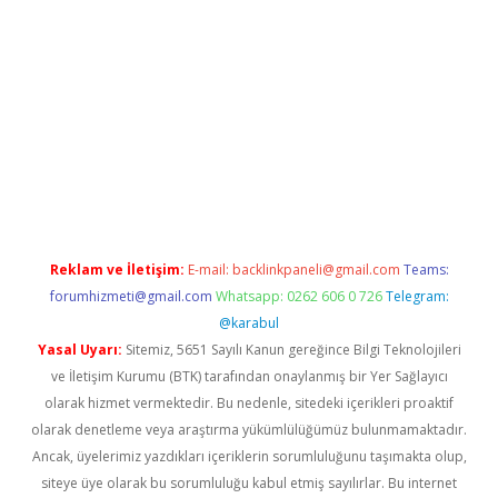
t yeni giriş
betexpergiris.casino
betexper güncel giriş
Reklam ve İletişim:
E-mail:
backlinkpaneli@gmail.com
Teams:
forumhizmeti@gmail.com
Whatsapp: 0262 606 0 726
Telegram:
@karabul
Yasal Uyarı:
Sitemiz, 5651 Sayılı Kanun gereğince Bilgi Teknolojileri
ve İletişim Kurumu (BTK) tarafından onaylanmış bir Yer Sağlayıcı
olarak hizmet vermektedir. Bu nedenle, sitedeki içerikleri proaktif
olarak denetleme veya araştırma yükümlülüğümüz bulunmamaktadır.
Ancak, üyelerimiz yazdıkları içeriklerin sorumluluğunu taşımakta olup,
siteye üye olarak bu sorumluluğu kabul etmiş sayılırlar. Bu internet