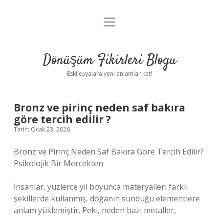
menüyü
Anasayfa
aç
Gizlilik Politikası
Dönüşüm Fikirleri Blogu
Yasal Uyarı
Eski eşyalara yeni anlamlar kat!
Hakkımızda
Bronz ve pirinç neden saf bakıra
göre tercih edilir ?
Tarih: Ocak 23, 2026
Bronz ve Pirinç Neden Saf Bakıra Göre Tercih Edilir?
Psikolojik Bir Mercekten
İnsanlar, yüzlerce yıl boyunca materyalleri farklı
şekillerde kullanmış, doğanın sunduğu elementlere
anlam yüklemiştir. Peki, neden bazı metaller,