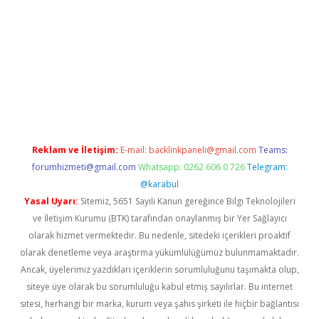
bet yeni giriş
betexpergiris.casino
betexper güncel giriş
Reklam ve İletişim:
E-mail:
backlinkpaneli@gmail.com
Teams:
forumhizmeti@gmail.com
Whatsapp: 0262 606 0 726
Telegram:
@karabul
Yasal Uyarı:
Sitemiz, 5651 Sayılı Kanun gereğince Bilgi Teknolojileri
ve İletişim Kurumu (BTK) tarafından onaylanmış bir Yer Sağlayıcı
olarak hizmet vermektedir. Bu nedenle, sitedeki içerikleri proaktif
olarak denetleme veya araştırma yükümlülüğümüz bulunmamaktadır.
Ancak, üyelerimiz yazdıkları içeriklerin sorumluluğunu taşımakta olup,
siteye üye olarak bu sorumluluğu kabul etmiş sayılırlar. Bu internet
sitesi, herhangi bir marka, kurum veya şahıs şirketi ile hiçbir bağlantısı