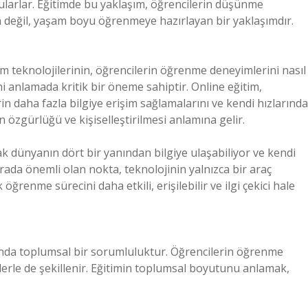
ularlar. Eğitimde bu yaklaşım, öğrencilerin düşünme
çin değil, yaşam boyu öğrenmeye hazırlayan bir yaklaşımdır.
im teknolojilerinin, öğrencilerin öğrenme deneyimlerini nasıl
anlamada kritik bir öneme sahiptir. Online eğitim,
rin daha fazla bilgiye erişim sağlamalarını ve kendi hızlarında
zgürlüğü ve kişiselleştirilmesi anlamına gelir.
ak dünyanın dört bir yanından bilgiye ulaşabiliyor ve kendi
rada önemli olan nokta, teknolojinin yalnızca bir araç
ğrenme sürecini daha etkili, erişilebilir ve ilgi çekici hale
manda toplumsal bir sorumluluktur. Öğrencilerin öğrenme
örlerle de şekillenir. Eğitimin toplumsal boyutunu anlamak,