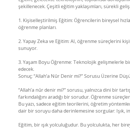
şekillenecek. Çeşitli eğitim yaklaşımları, sürekli gel
1. Kişiselleştirilmiş Eğitim: Öğrencilerin bireysel hızl
öğrenme planları.
2. Yapay Zeka ve Eğitim: AI, öğrenme süreçlerini kişi
sunuyor.
3. Yaşam Boyu Öğrenme: Teknolojik gelişmelerle bir
edecek.
Sonuç: “Allah’a Nûr Denir mi?” Sorusu Üzerine Düş
“Allah’a nûr denir mi?” sorusu, yalnızca dini bir tart
farkındalığını aradığı bir sorudur. Öğrenme süreçleri de
Bu yazı, sadece eğitim teorilerini, öğretim yöntemle
dair bir soruyu daha derinlemesine sorgular: Işık, i
Eğitim, bir ışık yolculuğudur. Bu yolculukta, her bire