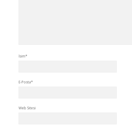
İsim*
E-Posta*
Web Sitesi