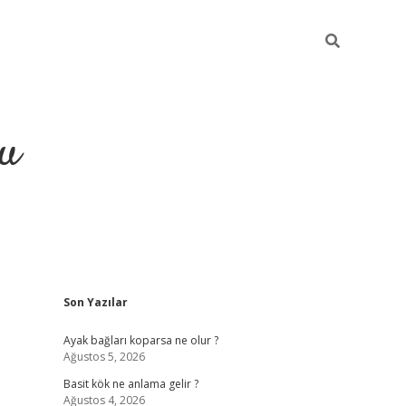
gu
Sidebar
Son Yazılar
ilbet yeni
Ayak bağları koparsa ne olur ?
Ağustos 5, 2026
Basit kök ne anlama gelir ?
Ağustos 4, 2026