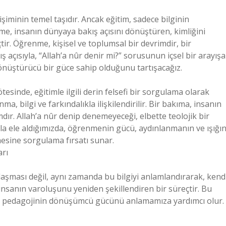
şiminin temel taşıdır. Ancak eğitim, sadece bilginin
me, insanın dünyaya bakış açısını dönüştüren, kimliğini
tir. Öğrenme, kişisel ve toplumsal bir devrimdir, bir
ş açısıyla, “Allah’a nûr denir mi?” sorusunun içsel bir arayışa
nüştürücü bir güce sahip olduğunu tartışacağız.
esinde, eğitimle ilgili derin felsefi bir sorgulama olarak
ma, bilgi ve farkındalıkla ilişkilendirilir. Bir bakıma, insanın
dır. Allah’a nûr denip denemeyeceği, elbette teolojik bir
la ele aldığımızda, öğrenmenin gücü, aydınlanmanın ve ışığı
sine sorgulama fırsatı sunar.
rı
laşması değil, aynı zamanda bu bilgiyi anlamlandırarak, kend
insanın varoluşunu yeniden şekillendiren bir süreçtir. Bu
, pedagojinin dönüşümcü gücünü anlamamıza yardımcı olur.