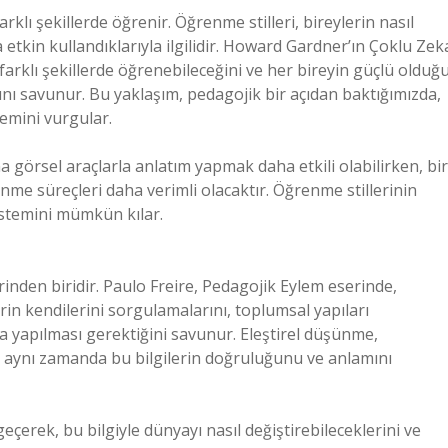
arklı şekillerde öğrenir. Öğrenme stilleri, bireylerin nasıl
etkin kullandıklarıyla ilgilidir. Howard Gardner’ın Çoklu Zek
arklı şekillerde öğrenebileceğini ve her bireyin güçlü olduğ
ını savunur. Bu yaklaşım, pedagojik bir açıdan baktığımızda,
nemini vurgular.
 görsel araçlarla anlatım yapmak daha etkili olabilirken, bir
nme süreçleri daha verimli olacaktır. Öğrenme stillerinin
sistemini mümkün kılar.
nden biridir. Paulo Freire, Pedagojik Eylem eserinde,
erin kendilerini sorgulamalarını, toplumsal yapıları
la yapılması gerektiğini savunur. Eleştirel düşünme,
i, aynı zamanda bu bilgilerin doğruluğunu ve anlamını
geçerek, bu bilgiyle dünyayı nasıl değiştirebileceklerini ve