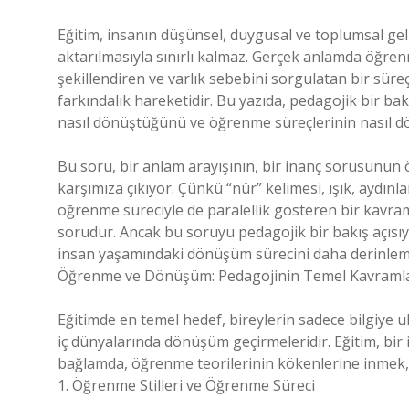
Eğitim, insanın düşünsel, duygusal ve toplumsal geli
aktarılmasıyla sınırlı kalmaz. Gerçek anlamda öğren
şekillendiren ve varlık sebebini sorgulatan bir süreç
farkındalık hareketidir. Bu yazıda, pedagojik bir bakı
nasıl dönüştüğünü ve öğrenme süreçlerinin nasıl dö
Bu soru, bir anlam arayışının, bir inanç sorusunun öt
karşımıza çıkıyor. Çünkü “nûr” kelimesi, ışık, aydınlan
öğrenme süreciyle de paralellik gösteren bir kavram
sorudur. Ancak bu soruyu pedagojik bir bakış açısıy
insan yaşamındaki dönüşüm sürecini daha derinleme
Öğrenme ve Dönüşüm: Pedagojinin Temel Kavramla
Eğitimde en temel hedef, bireylerin sadece bilgiye u
iç dünyalarında dönüşüm geçirmeleridir. Eğitim, bir 
bağlamda, öğrenme teorilerinin kökenlerine inmek
1. Öğrenme Stilleri ve Öğrenme Süreci