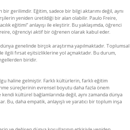
bir gerilimdir. Eğitim, sadece bir bilgi aktarımı değil, aynı
erin yeniden üretildiği bir alan olabilir. Paulo Freire,
ılık eğitimi” anlayışı ile eleştirir. Bu yaklaşımda, öğrenci
Freire, öğrenciyi aktif bir öğrenen olarak kabul eder.
r dünya genelinde birçok araştırma yapılmaktadır. Toplumsal
le ilgili fırsat eşitsizliklerine yol açmaktadır. Bu durum,
ellerden biridir.
u haline gelmiştir. Farklı kültürlerin, farklı eğitim
renme süreçlerinin evrensel boyutu daha fazla önem
ce kendi kültürel bağlamlarında değil, aynı zamanda dünya
r. Bu, daha empatik, anlayışlı ve yaratıcı bir toplum inşa
rin ve değişen dünya koşullarının etkisiyle yeniden