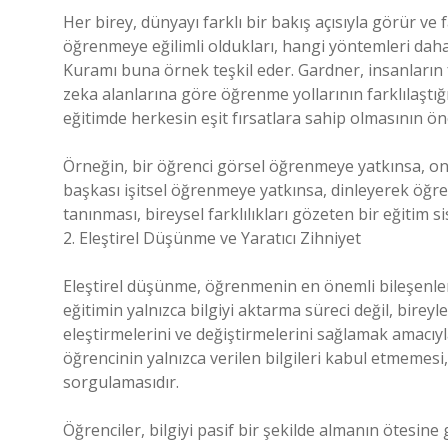
Her birey, dünyayı farklı bir bakış açısıyla görür ve f
öğrenmeye eğilimli oldukları, hangi yöntemleri daha 
Kuramı buna örnek teşkil eder. Gardner, insanların f
zeka alanlarına göre öğrenme yollarının farklılaştığ
eğitimde herkesin eşit fırsatlara sahip olmasının ö
Örneğin, bir öğrenci görsel öğrenmeye yatkınsa, ona
başkası işitsel öğrenmeye yatkınsa, dinleyerek öğre
tanınması, bireysel farklılıkları gözeten bir eğitim 
2. Eleştirel Düşünme ve Yaratıcı Zihniyet
Eleştirel düşünme, öğrenmenin en önemli bileşenleri
eğitimin yalnızca bilgiyi aktarma süreci değil, bireyl
eleştirmelerini ve değiştirmelerini sağlamak amacıy
öğrencinin yalnızca verilen bilgileri kabul etmemes
sorgulamasıdır.
Öğrenciler, bilgiyi pasif bir şekilde almanın ötesine 