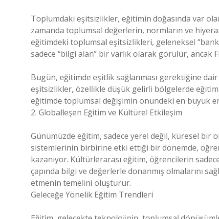
Toplumdaki eşitsizlikler, eğitimin doğasında var olan 
zamanda toplumsal değerlerin, normların ve hiyerarşil
eğitimdeki toplumsal eşitsizlikleri, geleneksel “bankac
sadece “bilgi alan” bir varlık olarak görülür, ancak 
Bugün, eğitimde eşitlik sağlanması gerektiğine dai
eşitsizlikler, özellikle düşük gelirli bölgelerde eğitim
eğitimde toplumsal değişimin önündeki en büyük eng
2. Globalleşen Eğitim ve Kültürel Etkileşim
Günümüzde eğitim, sadece yerel değil, küresel bir olg
sistemlerinin birbirine etki ettiği bir dönemde, öğ
kazanıyor. Kültürlerarası eğitim, öğrencilerin sade
çapında bilgi ve değerlerle donanmış olmalarını sağla
etmenin temelini oluşturur.
Geleceğe Yönelik Eğitim Trendleri
Eğitim, gelecekte teknolojinin, toplumsal dönüşümle