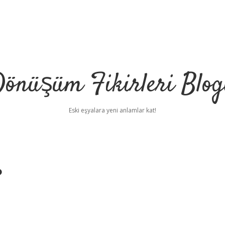
önüşüm Fikirleri Blo
Eski eşyalara yeni anlamlar kat!
?