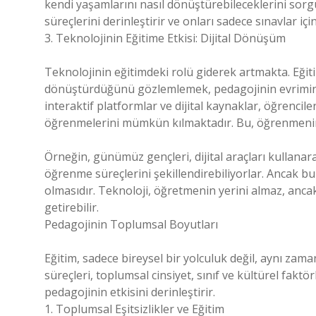
kendi yaşamlarını nasıl dönüştürebileceklerini sorg
süreçlerini derinleştirir ve onları sadece sınavlar i
3. Teknolojinin Eğitime Etkisi: Dijital Dönüşüm
Teknolojinin eğitimdeki rolü giderek artmakta. Eğit
dönüştürdüğünü gözlemlemek, pedagojinin evrimini 
interaktif platformlar ve dijital kaynaklar, öğrencile
öğrenmelerini mümkün kılmaktadır. Bu, öğrenmenin ö
Örneğin, günümüz gençleri, dijital araçları kullanar
öğrenme süreçlerini şekillendirebiliyorlar. Ancak bu
olmasıdır. Teknoloji, öğretmenin yerini almaz, ancak ö
getirebilir.
Pedagojinin Toplumsal Boyutları
Eğitim, sadece bireysel bir yolculuk değil, aynı za
süreçleri, toplumsal cinsiyet, sınıf ve kültürel fakt
pedagojinin etkisini derinleştirir.
1. Toplumsal Eşitsizlikler ve Eğitim