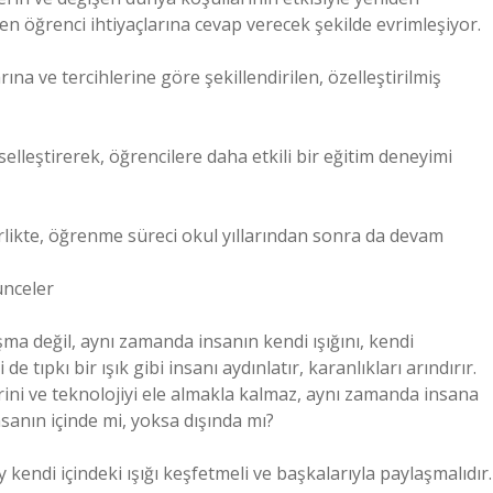
işen öğrenci ihtiyaçlarına cevap verecek şekilde evrimleşiyor.
arına ve tercihlerine göre şekillendirilen, özelleştirilmiş
selleştirerek, öğrencilere daha etkili bir eğitim deneyimi
likte, öğrenme süreci okul yıllarından sonra da devam
ünceler
ışma değil, aynı zamanda insanın kendi ışığını, kendi
 tıpkı bir ışık gibi insanı aydınlatır, karanlıkları arındırır.
rini ve teknolojiyi ele almakla kalmaz, aynı zamanda insana
nsanın içinde mi, yoksa dışında mı?
y kendi içindeki ışığı keşfetmeli ve başkalarıyla paylaşmalıdır.