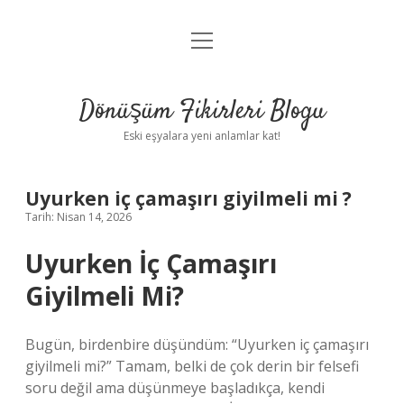
menüyü
Anasayfa
aç
Gizlilik Politikası
Dönüşüm Fikirleri Blogu
Yasal Uyarı
Eski eşyalara yeni anlamlar kat!
Hakkımızda
Uyurken iç çamaşırı giyilmeli mi ?
Tarih: Nisan 14, 2026
Uyurken İç Çamaşırı
Giyilmeli Mi?
Bugün, birdenbire düşündüm: “Uyurken iç çamaşırı
giyilmeli mi?” Tamam, belki de çok derin bir felsefi
soru değil ama düşünmeye başladıkça, kendi