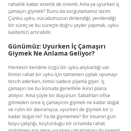
rahatlık kadar estetik de önemli. Ama ya uyurken iç
çamaşırı giymek? Bunu da sorgulamamız lazım.
Çünkü uyku, vücudumuzun dinlendiği, yenilendiği
bir süreç ve bu süreçte doğru şeyler yapmak, uyku
kalitemizi artırabilir.
Günümüz: Uyurken İç Çamaşırı
Giymek Ne Anlama Geliyor?
Herkesin kendine özgü bir uyku alışkanlığı var.
Kimisi rahat bir uyku için tamamen çıplak uyumayı
tercih ederken, kimisi sadece pijama giyer. İç
çamaşırı ise bu konuda genellikle ikinci plana
atılıyor. Ama şöyle bir düşünün: Sabahları ofise
gitmeden önce iç çamaşırını giymek ne kadar doğal
ve rutin bir davranışsa, uyurken de giymek bir o
kadar doğal mı? Ya da giymemek? Bir insanın gün
boyu çalıştığı, koşturduğu bir ortamda rahat
olabilmesi için gece uyurken rahatlaması da önemli.