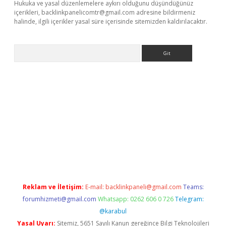
Hukuka ve yasal düzenlemelere aykırı olduğunu düşündüğünüz
içerikleri,
backlinkpanelicomtr@gmail.com
adresine bildirmeniz
halinde, ilgili içerikler yasal süre içerisinde sitemizden kaldırılacaktır.
Arama
et yeni giriş
betexpergiris.casino
betexper güncel giriş
Reklam ve İletişim:
E-mail:
backlinkpaneli@gmail.com
Teams:
forumhizmeti@gmail.com
Whatsapp: 0262 606 0 726
Telegram:
@karabul
Yasal Uyarı:
Sitemiz, 5651 Sayılı Kanun gereğince Bilgi Teknolojileri