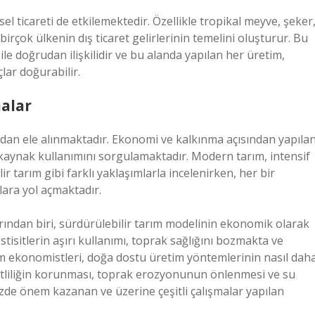
l ticareti de etkilemektedir. Özellikle tropikal meyve, şeker
 birçok ülkenin dış ticaret gelirlerinin temelini oluşturur. Bu
le doğrudan ilişkilidir ve bu alanda yapılan her üretim,
lar doğurabilir.
alar
dan ele alınmaktadır. Ekonomi ve kalkınma açısından yapıla
ve kaynak kullanımını sorgulamaktadır. Modern tarım, intensif
r tarım gibi farklı yaklaşımlarla incelenirken, her bir
lara yol açmaktadır.
ndan biri, sürdürülebilir tarım modelinin ekonomik olarak
tisitlerin aşırı kullanımı, toprak sağlığını bozmakta ve
ım ekonomistleri, doğa dostu üretim yöntemlerinin nasıl dah
eşitliliğin korunması, toprak erozyonunun önlenmesi ve su
zde önem kazanan ve üzerine çeşitli çalışmalar yapılan