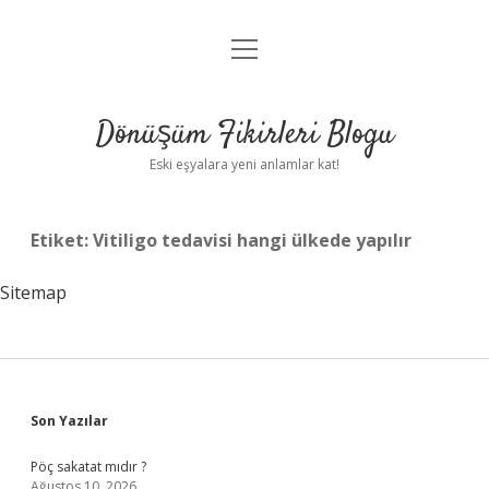
menüyü
Anasayfa
aç
Gizlilik Politikası
Dönüşüm Fikirleri Blogu
Yasal Uyarı
Eski eşyalara yeni anlamlar kat!
Hakkımızda
Etiket:
Vitiligo tedavisi hangi ülkede yapılır
Sitemap
Sidebar
Son Yazılar
Pöç sakatat mıdır ?
Ağustos 10, 2026