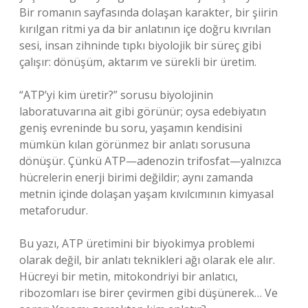
Bir romanın sayfasında dolaşan karakter, bir şiirin
kırılgan ritmi ya da bir anlatının içe doğru kıvrılan
sesi, insan zihninde tıpkı biyolojik bir süreç gibi
çalışır: dönüşüm, aktarım ve sürekli bir üretim.
“ATP’yi kim üretir?” sorusu biyolojinin
laboratuvarına ait gibi görünür; oysa edebiyatın
geniş evreninde bu soru, yaşamın kendisini
mümkün kılan görünmez bir anlatı sorusuna
dönüşür. Çünkü ATP—adenozin trifosfat—yalnızca
hücrelerin enerji birimi değildir; aynı zamanda
metnin içinde dolaşan yaşam kıvılcımının kimyasal
metaforudur.
Bu yazı, ATP üretimini bir biyokimya problemi
olarak değil, bir
anlatı teknikleri
ağı olarak ele alır.
Hücreyi bir metin, mitokondriyi bir anlatıcı,
ribozomları ise birer çevirmen gibi düşünerek… Ve