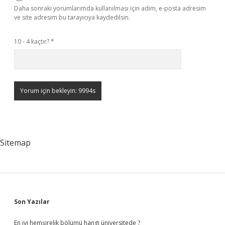
Daha sonraki yorumlarımda kullanılması için adım, e-posta adresim
ve site adresim bu tarayıcıya kaydedilsin.
10 - 4 kaçtır?
*
Sitemap
Sidebar
Son Yazılar
En iyi hemşirelik bölümü hangi üniversitede ?