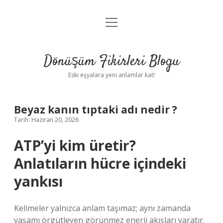
menüyü
Anasayfa
aç
Gizlilik Politikası
Dönüşüm Fikirleri Blogu
Yasal Uyarı
Eski eşyalara yeni anlamlar kat!
Hakkımızda
Beyaz kanın tıptaki adı nedir ?
Tarih: Haziran 20, 2026
ATP’yi kim üretir?
Anlatıların hücre içindeki
yankısı
Kelimeler yalnızca anlam taşımaz; aynı zamanda
yaşamı örgütleyen görünmez enerji akışları yaratır.