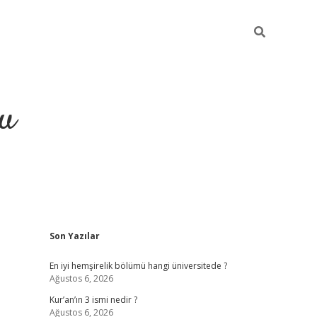
gu
Sidebar
Son Yazılar
ilbet yeni giriş
betexpergiri
En iyi hemşirelik bölümü hangi üniversitede ?
Ağustos 6, 2026
Kur’an’ın 3 ismi nedir ?
Ağustos 6, 2026