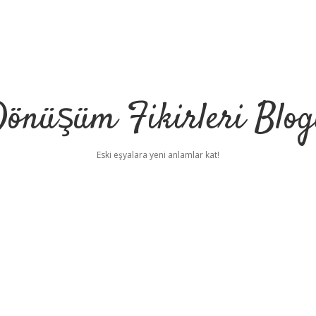
önüşüm Fikirleri Blo
Eski eşyalara yeni anlamlar kat!