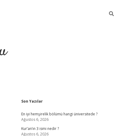
gu
Sidebar
Son Yazılar
ilbet yeni giriş
betexpergiris.casino
betexper güncel gir
En iyi hemşirelik bölümü hangi üniversitede ?
Ağustos 6, 2026
Kur’an’ın 3 ismi nedir ?
Ağustos 6, 2026