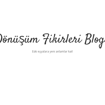
önüşüm Fikirleri Blo
Eski eşyalara yeni anlamlar kat!