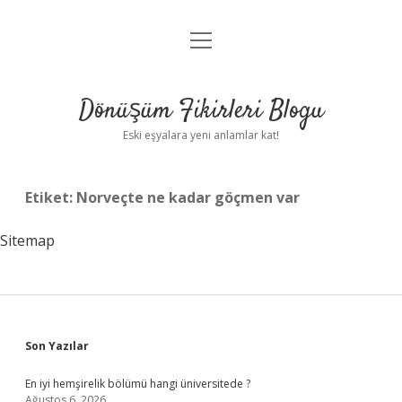
menüyü
Anasayfa
aç
Gizlilik Politikası
Dönüşüm Fikirleri Blogu
Yasal Uyarı
Eski eşyalara yeni anlamlar kat!
Hakkımızda
Etiket:
Norveçte ne kadar göçmen var
Sitemap
Sidebar
Son Yazılar
En iyi hemşirelik bölümü hangi üniversitede ?
Ağustos 6, 2026