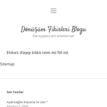
menüyü
Anasayfa
aç
Gizlilik Politikası
Dönüşüm Fikirleri Blogu
Yasal Uyarı
Eski eşyalara yeni anlamlar kat!
Hakkımızda
Etiket:
Kayıp kökü isim mi fiil mi
Sitemap
Sidebar
Son Yazılar
Ayak bağları koparsa ne olur ?
Ağustos 5, 2026