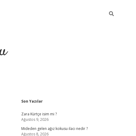
gu
Sidebar
Son Yazılar
ilbet yeni giriş
betexpergiris.casino
betexper güncel giriş
Zara Kürtçe isim mi ?
Ağustos 9, 2026
Mideden gelen ağız kokusu ilacı nedir ?
Ağustos 8, 2026