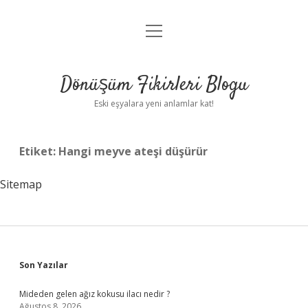
menüyü
Anasayfa
aç
Gizlilik Politikası
Dönüşüm Fikirleri Blogu
Yasal Uyarı
Eski eşyalara yeni anlamlar kat!
Hakkımızda
Etiket:
Hangi meyve ateşi düşürür
Sitemap
Sidebar
Son Yazılar
Mideden gelen ağız kokusu ilacı nedir ?
Ağustos 8, 2026