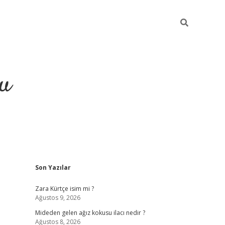
gu
Sidebar
Son Yazılar
ilbet yeni giriş
betexpergiris.casino
betexper güncel giri
Zara Kürtçe isim mi ?
Ağustos 9, 2026
Mideden gelen ağız kokusu ilacı nedir ?
Ağustos 8, 2026