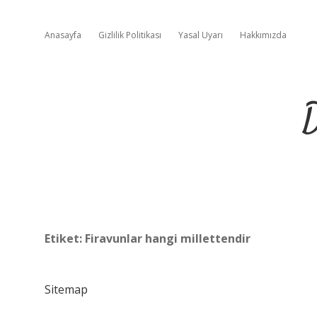
Anasayfa
Gizlilik Politikası
Yasal Uyarı
Hakkımızda
D
Etiket:
Firavunlar hangi millettendir
Sitemap