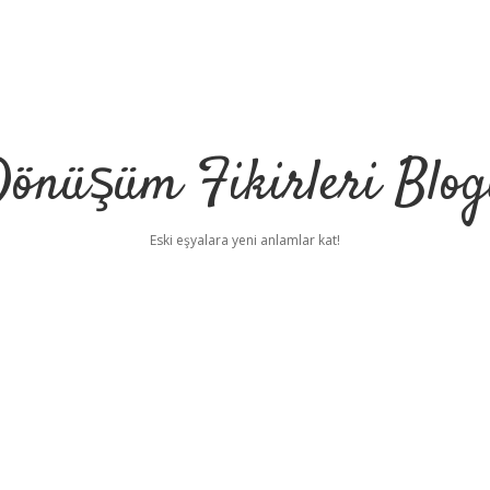
önüşüm Fikirleri Blo
Eski eşyalara yeni anlamlar kat!