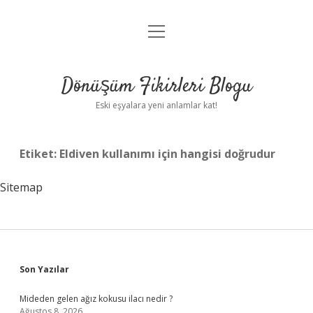
menüyü
Anasayfa
aç
Gizlilik Politikası
Dönüşüm Fikirleri Blogu
Yasal Uyarı
Eski eşyalara yeni anlamlar kat!
Hakkımızda
Etiket:
Eldiven kullanımı için hangisi doğrudur
Sitemap
Sidebar
Son Yazılar
Mideden gelen ağız kokusu ilacı nedir ?
Ağustos 8, 2026