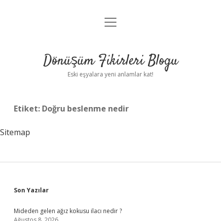
menüyü
Anasayfa
aç
Gizlilik Politikası
Dönüşüm Fikirleri Blogu
Yasal Uyarı
Eski eşyalara yeni anlamlar kat!
Hakkımızda
Etiket:
Doğru beslenme nedir
Sitemap
Sidebar
Son Yazılar
Mideden gelen ağız kokusu ilacı nedir ?
Ağustos 8, 2026