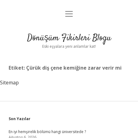
menüyü
Anasayfa
aç
Gizlilik Politikası
Dönüşüm Fikirleri Blogu
Yasal Uyarı
Eski eşyalara yeni anlamlar kat!
Hakkımızda
Etiket:
Çürük diş çene kemiğine zarar verir mi
Sitemap
Sidebar
Son Yazılar
En iyi hemşirelik bölümü hangi üniversitede ?
Ağustos 6, 2026