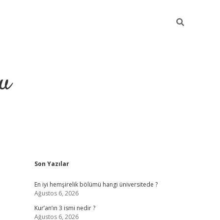
gu
Sidebar
Son Yazılar
ilbet yeni giriş
betexpergiris.casino
betexper güncel gir
En iyi hemşirelik bölümü hangi üniversitede ?
Ağustos 6, 2026
Kur’an’ın 3 ismi nedir ?
Ağustos 6, 2026