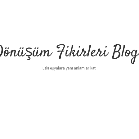
önüşüm Fikirleri Blo
Eski eşyalara yeni anlamlar kat!