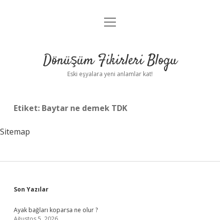
menüyü
Anasayfa
aç
Gizlilik Politikası
Dönüşüm Fikirleri Blogu
Yasal Uyarı
Eski eşyalara yeni anlamlar kat!
Hakkımızda
Etiket:
Baytar ne demek TDK
Sitemap
Sidebar
Son Yazılar
Ayak bağları koparsa ne olur ?
Ağustos 5, 2026