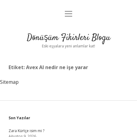
menüyü
Anasayfa
aç
Gizlilik Politikası
Dönüşüm Fikirleri Blogu
Yasal Uyarı
Eski eşyalara yeni anlamlar kat!
Hakkımızda
Etiket:
Avex Al nedir ne işe yarar
Sitemap
Sidebar
Son Yazılar
Zara Kürtçe isim mi ?
Ağustos 9, 2026