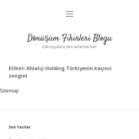
menüyü
Anasayfa
aç
Gizlilik Politikası
Dönüşüm Fikirleri Blogu
Yasal Uyarı
Eski eşyalara yeni anlamlar kat!
Hakkımızda
Etiket:
Ahlatçı Holding Türkiyenin kaçıncı
zengini
Sitemap
Sidebar
Son Yazılar