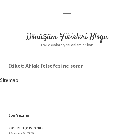
menüyü
Anasayfa
aç
Gizlilik Politikası
Dönüşüm Fikirleri Blogu
Yasal Uyarı
Eski eşyalara yeni anlamlar kat!
Hakkımızda
Etiket:
Ahlak felsefesi ne sorar
Sitemap
Sidebar
Son Yazılar
Zara Kürtçe isim mi ?
Ağustos 9, 2026