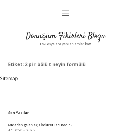
menüyü
Anasayfa
aç
Gizlilik Politikası
Dönüşüm Fikirleri Blogu
Yasal Uyarı
Eski eşyalara yeni anlamlar kat!
Hakkımızda
Etiket:
2 pi r bölü t neyin formülü
Sitemap
Sidebar
Son Yazılar
Mideden gelen ağız kokusu ilacı nedir ?
Ağustos 8, 2026