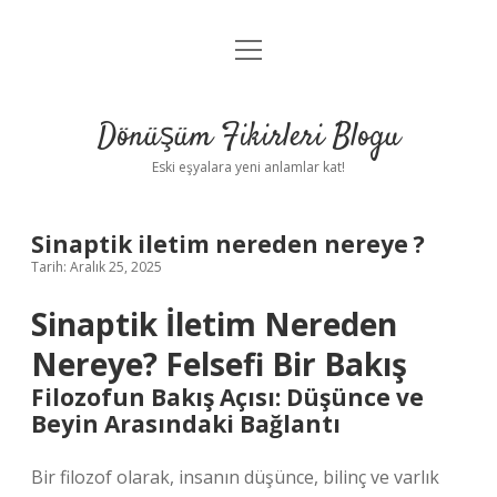
menüyü
Anasayfa
aç
Gizlilik Politikası
Dönüşüm Fikirleri Blogu
Yasal Uyarı
Eski eşyalara yeni anlamlar kat!
Hakkımızda
Sinaptik iletim nereden nereye ?
Tarih: Aralık 25, 2025
Sinaptik İletim Nereden
Nereye? Felsefi Bir Bakış
Filozofun Bakış Açısı: Düşünce ve
Beyin Arasındaki Bağlantı
Bir filozof olarak, insanın düşünce, bilinç ve varlık