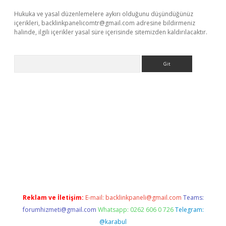
Hukuka ve yasal düzenlemelere aykırı olduğunu düşündüğünüz
içerikleri,
backlinkpanelicomtr@gmail.com
adresine bildirmeniz
halinde, ilgili içerikler yasal süre içerisinde sitemizden kaldırılacaktır.
Arama
riş
betexpergiris.casino
betexper güncel giriş
Reklam ve İletişim:
E-mail:
backlinkpaneli@gmail.com
Teams:
forumhizmeti@gmail.com
Whatsapp: 0262 606 0 726
Telegram:
@karabul