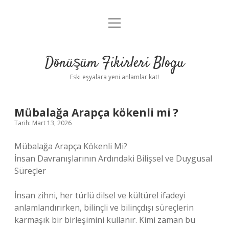
menüyü
Anasayfa
aç
Gizlilik Politikası
Dönüşüm Fikirleri Blogu
Yasal Uyarı
Eski eşyalara yeni anlamlar kat!
Hakkımızda
Mübalağa Arapça kökenli mi ?
Tarih: Mart 13, 2026
Mübalağa Arapça Kökenli Mi?
İnsan Davranışlarının Ardındaki Bilişsel ve Duygusal
Süreçler
İnsan zihni, her türlü dilsel ve kültürel ifadeyi
anlamlandırırken, bilinçli ve bilinçdışı süreçlerin
karmaşık bir birleşimini kullanır. Kimi zaman bu