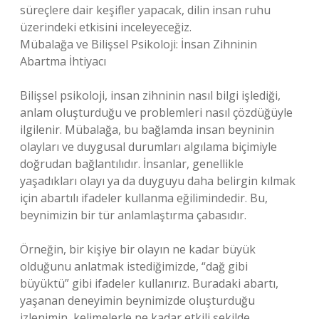
süreçlere dair keşifler yapacak, dilin insan ruhu
üzerindeki etkisini inceleyeceğiz.
Mübalağa ve Bilişsel Psikoloji: İnsan Zihninin
Abartma İhtiyacı
Bilişsel psikoloji, insan zihninin nasıl bilgi işlediği,
anlam oluşturduğu ve problemleri nasıl çözdüğüyle
ilgilenir. Mübalağa, bu bağlamda insan beyninin
olayları ve duygusal durumları algılama biçimiyle
doğrudan bağlantılıdır. İnsanlar, genellikle
yaşadıkları olayı ya da duyguyu daha belirgin kılmak
için abartılı ifadeler kullanma eğilimindedir. Bu,
beynimizin bir tür anlamlaştırma çabasıdır.
Örneğin, bir kişiye bir olayın ne kadar büyük
olduğunu anlatmak istediğimizde, “dağ gibi
büyüktü” gibi ifadeler kullanırız. Buradaki abartı,
yaşanan deneyimin beynimizde oluşturduğu
izlenimin, kelimelerle ne kadar etkili şekilde