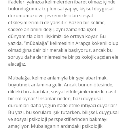
ifadeler, yalnızca kelimelerden ibaret olmaz; içinde
bulunduğumuz toplumsal yapıyı, kişisel duygusal
durumumuzu ve çevremizle olan sosyal
etkileşimlerimizi de yansıtır. Bazen bir kelime,
sadece anlamını değil, aynı zamanda içsel
dünyamızla olan ilişkimizi de ortaya koyar. Bu
yazıda, “mübalağa” kelimesinin Arapça kökenli olup
olmadığına dair bir merakla başlıyoruz, ancak bu
soruyu daha derinlemesine bir psikolojik açıdan ele
alacağız.
Mübalağa, kelime anlamıyla bir şeyi abartmak,
büyütmek anlamına gelir. Ancak bunun ötesinde,
dildeki bu abartılar, sosyal etkileşimlerimizde nasıl
bir rol oynar? İnsanlar neden, bazı duygusal
durumları daha yoğun ifade etme ihtiyacı duyarlar?
Bu yazı, bu sorulara ışık tutarken, bilişsel, duygusal
ve sosyal psikoloji perspektiflerinden bakmayı
amaçlıyor. Mübalağanın ardındaki psikolojik