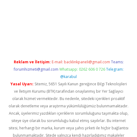
t yeni giriş
betexpergiris.casino
betexper güncel giriş
Reklam ve İletişim:
E-mail:
backlinkpaneli@gmail.com
Teams:
forumhizmeti@gmail.com
Whatsapp: 0262 606 0 726
Telegram:
@karabul
Yasal Uyarı:
Sitemiz, 5651 Sayılı Kanun gereğince Bilgi Teknolojileri
ve İletişim Kurumu (BTK) tarafından onaylanmış bir Yer Sağlayıcı
olarak hizmet vermektedir. Bu nedenle, sitedeki içerikleri proaktif
olarak denetleme veya araştırma yükümlülüğümüz bulunmamaktadır.
Ancak, üyelerimiz yazdıkları içeriklerin sorumluluğunu taşımakta olup,
siteye üye olarak bu sorumluluğu kabul etmiş sayılırlar. Bu internet
sitesi, herhangi bir marka, kurum veya şahıs şirketi ile hiçbir bağlantısı
bulunmamaktadır. Sitede yalnızca kendi hazırladığımız makaleler