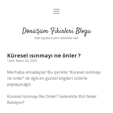
menüyü
Anasayfa
aç
Gizlilik Politikası
Dönüşüm Fikirleri Blogu
Yasal Uyarı
Eski eşyalara yeni anlamlar kat!
Hakkımızda
Küresel ısınmayı ne önler ?
Tarih: Mayıs 26, 2026
Merhaba arkadaşlar! Bu içerikte “Küresel ısınmayı
ne önler” ile ilgili en güncel bilgileri sizlerle
paylaşacağız.
Küresel Isınmayı Ne Önler? Gelecekte Bizi Neler
Bekliyor?