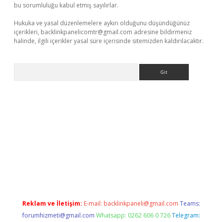
bu sorumluluğu kabul etmiş sayılırlar.
Hukuka ve yasal düzenlemelere aykırı olduğunu düşündüğünüz
içerikleri,
backlinkpanelicomtr@gmail.com
adresine bildirmeniz
halinde, ilgili içerikler yasal süre içerisinde sitemizden kaldırılacaktır.
Arama
t yeni giriş
betexpergiris.casino
betexper güncel giriş
Reklam ve İletişim:
E-mail:
backlinkpaneli@gmail.com
Teams:
forumhizmeti@gmail.com
Whatsapp: 0262 606 0 726
Telegram: