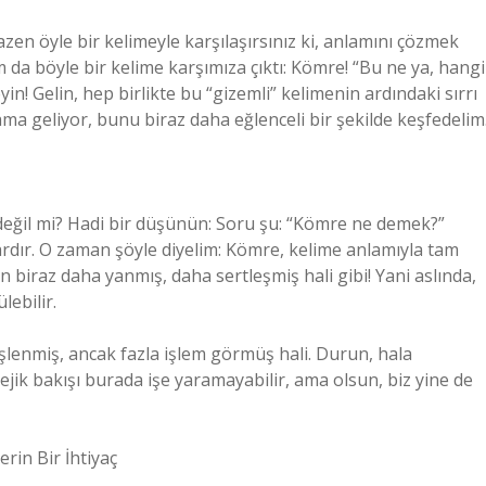
en öyle bir kelimeyle karşılaşırsınız ki, anlamını çözmek
am da böyle bir kelime karşımıza çıktı: Kömre! “Bu ne ya, hangi
n! Gelin, hep birlikte bu “gizemli” kelimenin ardındaki sırrı
ma geliyor, bunu biraz daha eğlenceli bir şekilde keşfedelim
 değil mi? Hadi bir düşünün: Soru şu: “Kömre ne demek?”
rdır. O zaman şöyle diyelim: Kömre, kelime anlamıyla tam
biraz daha yanmış, daha sertleşmiş hali gibi! Yani aslında,
lebilir.
şlenmiş, ancak fazla işlem görmüş hali. Durun, hala
jik bakışı burada işe yaramayabilir, ama olsun, biz yine de
rin Bir İhtiyaç