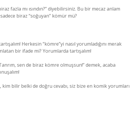
raz fazla mı ısındın?” diyebilirsiniz. Bu bir mecaz anlam
ksa sadece biraz “soğuyan” kömür mü?
tartışalım! Herkesin “kömre”yi nasıl yorumladığını merak
latan bir ifade mi? Yorumlarda tartışalım!
 Tanrım, sen de biraz kömre olmuşsun!” demek, acaba
konuşalım!
kim bilir belki de doğru cevabı, siz bize en komik yorumları