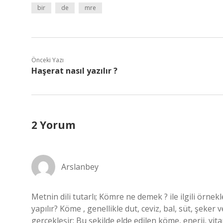
bir
de
mre
Önceki Yazı
Haşerat nasıl yazılır ?
2 Yorum
Arslanbey
Metnin dili tutarlı; Kömre ne demek ? ile ilgili örne
yapılır? Köme , genellikle dut, ceviz, bal, süt, şeker 
gerçekleşir: Bu şekilde elde edilen köme, enerji, vitam