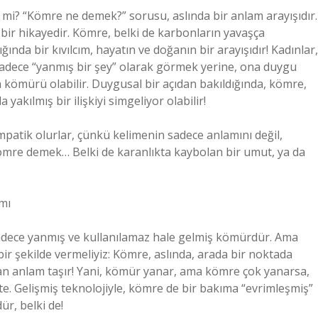
l mi? “Kömre ne demek?” sorusu, aslında bir anlam arayışıdır.
 bir hikayedir. Kömre, belki de karbonların yavaşça
nda bir kıvılcım, hayatın ve doğanın bir arayışıdır! Kadınlar,
sadece “yanmış bir şey” olarak görmek yerine, ona duygu
in kömürü olabilir. Duygusal bir açıdan bakıldığında, kömre,
akılmış bir ilişkiyi simgeliyor olabilir!
empatik olurlar, çünkü kelimenin sadece anlamını değil,
kömre demek… Belki de karanlıkta kaybolan bir umut, ya da
mı
adece yanmış ve kullanılamaz hale gelmiş kömürdür. Ama
ir şekilde vermeliyiz: Kömre, aslında, arada bir noktada
an anlam taşır! Yani, kömür yanar, ama kömre çok yanarsa,
şte. Gelişmiş teknolojiyle, kömre de bir bakıma “evrimleşmiş”
r, belki de!