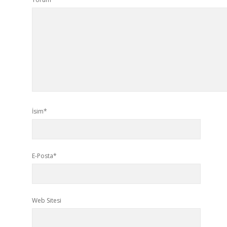
İsim*
E-Posta*
Web Sitesi