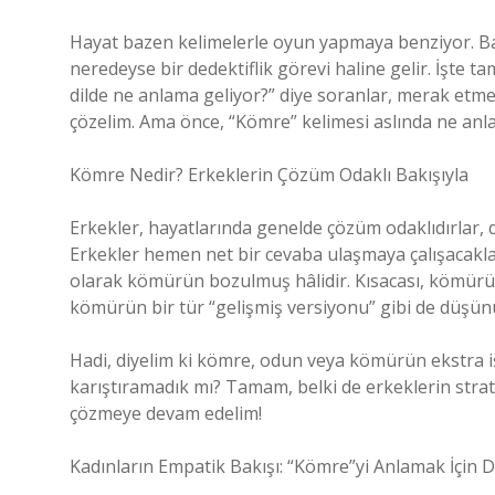
Hayat bazen kelimelerle oyun yapmaya benziyor. Baz
neredeyse bir dedektiflik görevi haline gelir. İşte t
dilde ne anlama geliyor?” diye soranlar, merak etmeyi
çözelim. Ama önce, “Kömre” kelimesi aslında ne anla
Kömre Nedir? Erkeklerin Çözüm Odaklı Bakışıyla
Erkekler, hayatlarında genelde çözüm odaklıdırlar,
Erkekler hemen net bir cevaba ulaşmaya çalışacakla
olarak kömürün bozulmuş hâlidir. Kısacası, kömürün 
kömürün bir tür “gelişmiş versiyonu” gibi de düşünü
Hadi, diyelim ki kömre, odun veya kömürün ekstra i
karıştıramadık mı? Tamam, belki de erkeklerin strate
çözmeye devam edelim!
Kadınların Empatik Bakışı: “Kömre”yi Anlamak İçin De