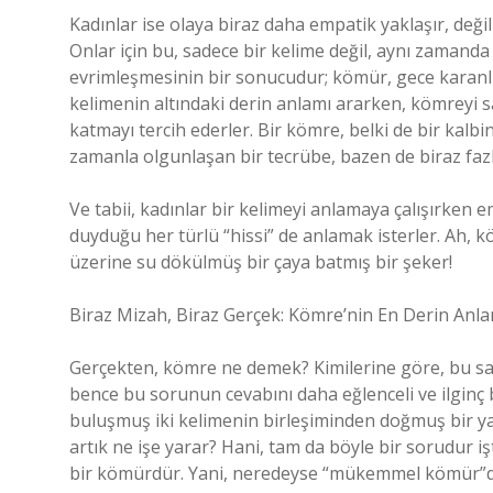
Kadınlar ise olaya biraz daha empatik yaklaşır, deği
Onlar için bu, sadece bir kelime değil, aynı zamanda
evrimleşmesinin bir sonucudur; kömür, gece karanlığı
kelimenin altındaki derin anlamı ararken, kömreyi 
katmayı tercih ederler. Bir kömre, belki de bir kalb
zamanla olgunlaşan bir tecrübe, bazen de biraz fazla y
Ve tabii, kadınlar bir kelimeyi anlamaya çalışırken 
duyduğu her türlü “hissi” de anlamak isterler. Ah, 
üzerine su dökülmüş bir çaya batmış bir şeker!
Biraz Mizah, Biraz Gerçek: Kömre’nin En Derin Anla
Gerçekten, kömre ne demek? Kimilerine göre, bu s
bence bu sorunun cevabını daha eğlenceli ve ilginç b
buluşmuş iki kelimenin birleşiminden doğmuş bir y
artık ne işe yarar? Hani, tam da böyle bir sorudur i
bir kömürdür. Yani, neredeyse “mükemmel kömür”dü