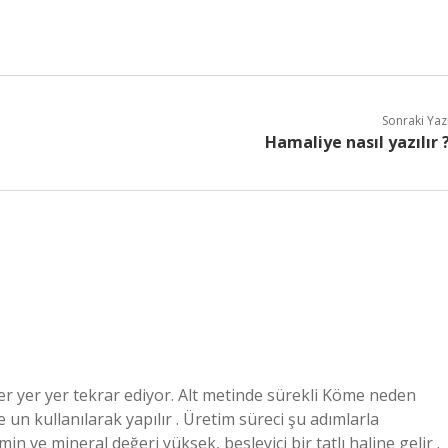
Sonraki Yaz
Hamaliye nasıl yazılır 
kler yer yer tekrar ediyor. Alt metinde sürekli Köme neden
ve un kullanılarak yapılır . Üretim süreci şu adımlarla
in ve mineral değeri yüksek, besleyici bir tatlı haline gelir .