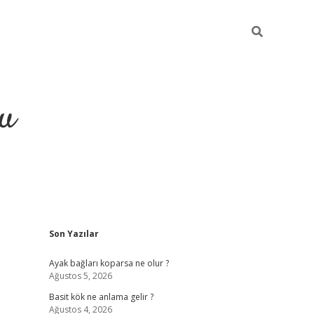
gu
Sidebar
Son Yazılar
ilbet yeni giriş
betexpergiris.casino
betexper güncel giriş
Ayak bağları koparsa ne olur ?
Ağustos 5, 2026
Basit kök ne anlama gelir ?
Ağustos 4, 2026