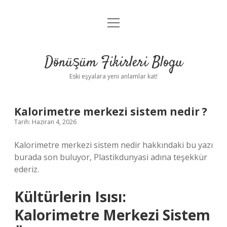
menüyü
Anasayfa
aç
Gizlilik Politikası
Dönüşüm Fikirleri Blogu
Yasal Uyarı
Eski eşyalara yeni anlamlar kat!
Hakkımızda
Kalorimetre merkezi sistem nedir ?
Tarih: Haziran 4, 2026
Kalorimetre merkezi sistem nedir hakkındaki bu yazı
burada son buluyor, Plastikdunyasi adına teşekkür
ederiz.
Kültürlerin Isısı:
Kalorimetre Merkezi Sistem