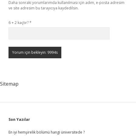
Daha sonraki yorumlarımda kullanılması için adım, e-posta adresim
ve site adresim bu tarayıcıya kaydedilsin.
6 + 2 kaçtır?
*
Sitemap
Sidebar
Son Yazılar
En iyi hemşirelik bölümü hangi üniversitede ?