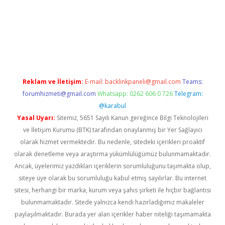
 yeni giriş
betexpergiris.casino
betexper güncel giriş
Reklam ve İletişim:
E-mail:
backlinkpaneli@gmail.com
Teams:
forumhizmeti@gmail.com
Whatsapp: 0262 606 0 726
Telegram:
@karabul
Yasal Uyarı:
Sitemiz, 5651 Sayılı Kanun gereğince Bilgi Teknolojileri
ve İletişim Kurumu (BTK) tarafından onaylanmış bir Yer Sağlayıcı
olarak hizmet vermektedir. Bu nedenle, sitedeki içerikleri proaktif
olarak denetleme veya araştırma yükümlülüğümüz bulunmamaktadır.
Ancak, üyelerimiz yazdıkları içeriklerin sorumluluğunu taşımakta olup,
siteye üye olarak bu sorumluluğu kabul etmiş sayılırlar. Bu internet
sitesi, herhangi bir marka, kurum veya şahıs şirketi ile hiçbir bağlantısı
bulunmamaktadır. Sitede yalnızca kendi hazırladığımız makaleler
paylaşılmaktadır. Burada yer alan içerikler haber niteliği taşımamakta