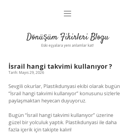
menüyü
Anasayfa
aç
Gizlilik Politikası
Dönüşüm Fikirleri Blogu
Yasal Uyarı
Eski eşyalara yeni anlamlar kat!
Hakkımızda
İsrail hangi takvimi kullanıyor ?
Tarih: Mayıs 29, 2026
Sevgili okurlar, Plastikdunyasi ekibi olarak bugün
“İsrail hangi takvimi kullanıyor” konusunu sizlerle
paylaşmaktan heyecan duyuyoruz.
Bugün “İsrail hangi takvimi kullanıyor” üzerine
güzel bir yolculuk yaptık. Plastikdunyasi ile daha
fazla içerik için takipte kalın!