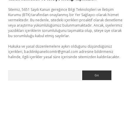
Sitemiz, 5651 Sayılı Kanun gereğince Bilgi Teknolojileri ve İletişim
Kurumu (BTK) tarafından onaylanmış bir Yer Sağlayıcı olarak hizmet
vermektedir. Bu nedenle, sitedeki içerikleri proaktif olarak denetleme
veya araştırma yükümlülüğümüz bulunmamaktadır. Ancak, üyelerimiz
yazdıkları içeriklerin sorumluluğunu taşımakta olup, siteye üye olarak
bu sorumluluğu kabul etmiş sayılırlar.
Hukuka ve yasal düzenlemelere aykırı olduğunu düşündüğünüz
içerikleri,
backlinkpanelicomtr@gmail.com
adresine bildirmeniz
halinde, ilgili içerikler yasal süre içerisinde sitemizden kaldırılacaktır.
Arama
et yeni giriş
betexpergiris.casino
betexper güncel giriş