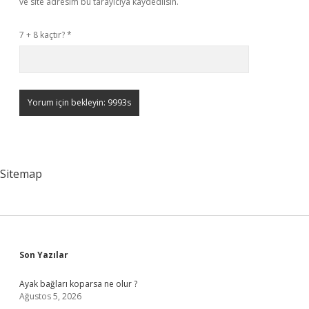
ve site adresim bu tarayıcıya kaydedilsin.
7 + 8 kaçtır?
*
Sitemap
Sidebar
Son Yazılar
Ayak bağları koparsa ne olur ?
Ağustos 5, 2026