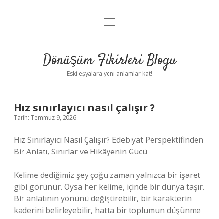
menüyü
Anasayfa
aç
Gizlilik Politikası
Dönüşüm Fikirleri Blogu
Yasal Uyarı
Eski eşyalara yeni anlamlar kat!
Hakkımızda
Hız sınırlayıcı nasıl çalışır ?
Tarih: Temmuz 9, 2026
Hız Sınırlayıcı Nasıl Çalışır? Edebiyat Perspektifinden
Bir Anlatı, Sınırlar ve Hikâyenin Gücü
Kelime dediğimiz şey çoğu zaman yalnızca bir işaret
gibi görünür. Oysa her kelime, içinde bir dünya taşır.
Bir anlatının yönünü değiştirebilir, bir karakterin
kaderini belirleyebilir, hatta bir toplumun düşünme