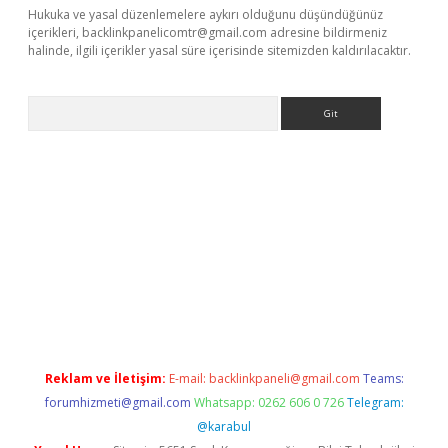
Hukuka ve yasal düzenlemelere aykırı olduğunu düşündüğünüz
içerikleri,
backlinkpanelicomtr@gmail.com
adresine bildirmeniz
halinde, ilgili içerikler yasal süre içerisinde sitemizden kaldırılacaktır.
Arama
 yeni giriş
betexpergiris.casino
betexper güncel giriş
Reklam ve İletişim:
E-mail:
backlinkpaneli@gmail.com
Teams:
forumhizmeti@gmail.com
Whatsapp: 0262 606 0 726
Telegram:
@karabul