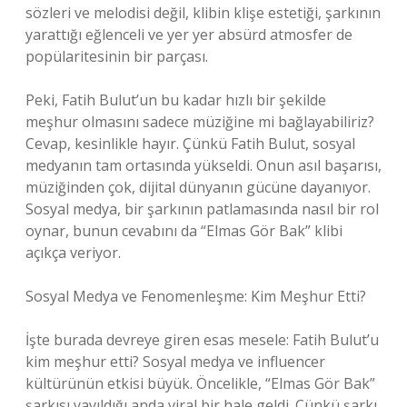
sözleri ve melodisi değil, klibin klişe estetiği, şarkının
yarattığı eğlenceli ve yer yer absürd atmosfer de
popülaritesinin bir parçası.
Peki, Fatih Bulut’un bu kadar hızlı bir şekilde
meşhur olmasını sadece müziğine mi bağlayabiliriz?
Cevap, kesinlikle hayır. Çünkü Fatih Bulut, sosyal
medyanın tam ortasında yükseldi. Onun asıl başarısı,
müziğinden çok, dijital dünyanın gücüne dayanıyor.
Sosyal medya, bir şarkının patlamasında nasıl bir rol
oynar, bunun cevabını da “Elmas Gör Bak” klibi
açıkça veriyor.
Sosyal Medya ve Fenomenleşme: Kim Meşhur Etti?
İşte burada devreye giren esas mesele: Fatih Bulut’u
kim meşhur etti? Sosyal medya ve influencer
kültürünün etkisi büyük. Öncelikle, “Elmas Gör Bak”
şarkısı yayıldığı anda viral bir hale geldi. Çünkü şarkı,