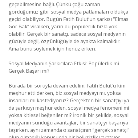
geçebilmesine bağlı. Çünkü çoğu zaman
gördüğümüz gibi, sosyal medya patlamaları oldukça
geçici olabiliyor. Bugün Fatih Bulut’un şarkısı “Elmas
Gör Bak” viralken, yarın bu popülerlik hızla yok
olabilir. Gerçek bir sanatçı, sadece sosyal medyanın
gücüyle değil, özgünlüğüyle de ayakta kalmalıdır.
Ama bunu söylemek için henüz erken.
Sosyal Medyanın Şarkıcılara Etkisi: Popülerlik mi
Gerçek Başarı mı?
Burada bir soruyla devam edelim: Fatih Bulut’u kim
meşhur etti derken, biz sosyal medyayı mı, yoksa
insanları mı kastediyoruz? Gerçekten bir sanatçıyı ya
da şarkıcıyı meşhur eden, sosyal medya fenomeni mi
yoksa kitlesel beğeniler mi? İronik bir şekilde, sosyal
medyanın sunduğu avantajlar, bir sanatçıyı başarıya
taşırken, aynı zamanda o sanatçının “gerçek sanatçı”
olup olmadığı konusunda bir belirsizlik yaratıyor.