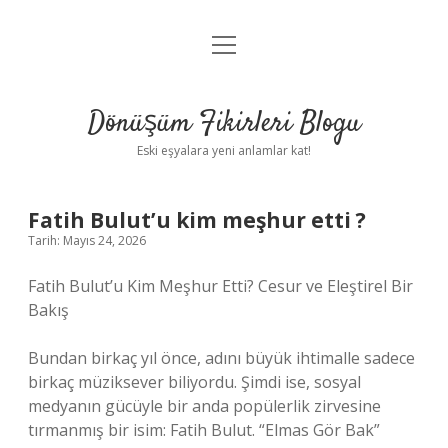
menüyü
Anasayfa
aç
Gizlilik Politikası
Dönüşüm Fikirleri Blogu
Yasal Uyarı
Eski eşyalara yeni anlamlar kat!
Hakkımızda
Fatih Bulut’u kim meşhur etti ?
Tarih: Mayıs 24, 2026
Fatih Bulut’u Kim Meşhur Etti? Cesur ve Eleştirel Bir
Bakış
Bundan birkaç yıl önce, adını büyük ihtimalle sadece
birkaç müziksever biliyordu. Şimdi ise, sosyal
medyanın gücüyle bir anda popülerlik zirvesine
tırmanmış bir isim: Fatih Bulut. “Elmas Gör Bak”