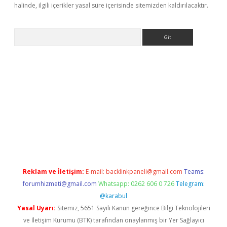
halinde, ilgili içerikler yasal süre içerisinde sitemizden kaldırılacaktır.
Arama
t yeni giriş
betexpergiris.casino
betexper güncel giriş
Reklam ve İletişim:
E-mail:
backlinkpaneli@gmail.com
Teams:
forumhizmeti@gmail.com
Whatsapp: 0262 606 0 726
Telegram:
@karabul
Yasal Uyarı:
Sitemiz, 5651 Sayılı Kanun gereğince Bilgi Teknolojileri
ve İletişim Kurumu (BTK) tarafından onaylanmış bir Yer Sağlayıcı