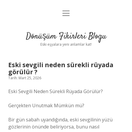
menüyü
Anasayfa
aç
Gizlilik Politikası
Dönüşüm Fikirleri Blogu
Yasal Uyarı
Eski eşyalara yeni anlamlar kat!
Hakkımızda
Eski sevgili neden sürekli rüyada
görülür ?
Tarih: Mart 25, 2026
Eski Sevgili Neden Sürekli Rüyada Görülür?
Gerçekten Unutmak Mümkün mü?
Bir gün sabah uyandığında, eski sevgilinin yüzü
gözlerinin önünde beliriyorsa, bunu nasıl