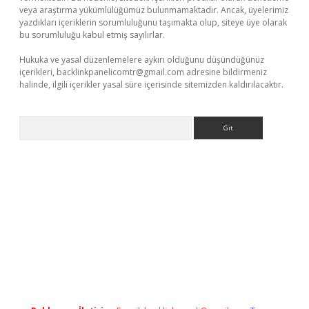
veya araştırma yükümlülüğümüz bulunmamaktadır. Ancak, üyelerimiz
yazdıkları içeriklerin sorumluluğunu taşımakta olup, siteye üye olarak
bu sorumluluğu kabul etmiş sayılırlar.
Hukuka ve yasal düzenlemelere aykırı olduğunu düşündüğünüz
içerikleri,
backlinkpanelicomtr@gmail.com
adresine bildirmeniz
halinde, ilgili içerikler yasal süre içerisinde sitemizden kaldırılacaktır.
Arama
giriş
betexpergiris.casino
betexper güncel giriş