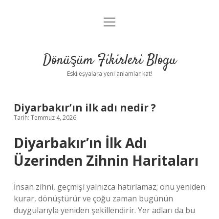
menüyü
Anasayfa
aç
Gizlilik Politikası
Dönüşüm Fikirleri Blogu
Yasal Uyarı
Eski eşyalara yeni anlamlar kat!
Hakkımızda
Diyarbakır’ın ilk adı nedir ?
Tarih: Temmuz 4, 2026
Diyarbakır’ın İlk Adı
Üzerinden Zihnin Haritaları
İnsan zihni, geçmişi yalnızca hatırlamaz; onu yeniden
kurar, dönüştürür ve çoğu zaman bugünün
duygularıyla yeniden şekillendirir. Yer adları da bu