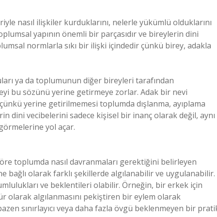
yle nasıl ilişkiler kurduklarını, nelerle yükümlü olduklarını
plumsal yapının önemli bir parçasıdır ve bireylerin dini
plumsal normlarla sıkı bir ilişki içindedir çünkü birey, adakla
uları ya da toplumunun diğer bireyleri tarafından
eyi bu sözünü yerine getirmeye zorlar. Adak bir nevi
, çünkü yerine getirilmemesi toplumda dışlanma, ayıplama
in dini vecibelerini sadece kişisel bir inanç olarak değil, aynı
görmelerine yol açar.
 göre toplumda nasıl davranmaları gerektiğini belirleyen
e bağlı olarak farklı şekillerde algılanabilir ve uygulanabilir.
ulukları ve beklentileri olabilir. Örneğin, bir erkek için
ür olarak algılanmasını pekiştiren bir eylem olarak
 bazen sınırlayıcı veya daha fazla övgü beklenmeyen bir prati