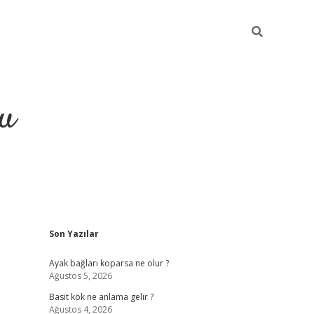
gu
Sidebar
Son Yazılar
ilbet yeni g
Ayak bağları koparsa ne olur ?
Ağustos 5, 2026
Basit kök ne anlama gelir ?
Ağustos 4, 2026