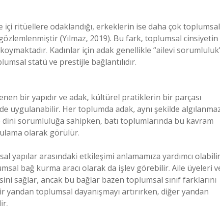
 içi ritüellere odaklandığı, erkeklerin ise daha çok toplumsal
özlemlenmiştir (Yılmaz, 2019). Bu fark, toplumsal cinsiyetin
koymaktadır. Kadınlar için adak genellikle “ailevi sorumluluk
plumsal statü ve prestijle bağlantılıdır.
nen bir yapıdır ve adak, kültürel pratiklerin bir parçası
erde uygulanabilir. Her toplumda adak, aynı şekilde algılanmaz
e dini sorumluluğa sahipken, batı toplumlarında bu kavram
ygulama olarak görülür.
sal yapılar arasındaki etkileşimi anlamamıza yardımcı olabilir
sal bağ kurma aracı olarak da işlev görebilir. Aile üyeleri v
ini sağlar, ancak bu bağlar bazen toplumsal sınıf farklarını
k bir yandan toplumsal dayanışmayı artırırken, diğer yandan
ir.