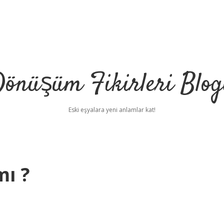
önüşüm Fikirleri Blo
Eski eşyalara yeni anlamlar kat!
mı ?