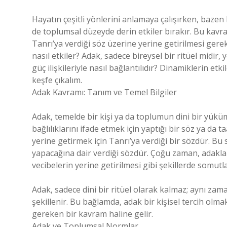
Hayatın çeşitli yönlerini anlamaya çalışırken, baze
de toplumsal düzeyde derin etkiler bırakır. Bu kavra
Tanrı’ya verdiği söz üzerine yerine getirilmesi gere
nasıl etkiler? Adak, sadece bireysel bir ritüel midir,
güç ilişkileriyle nasıl bağlantılıdır? Dinamiklerin et
keşfe çıkalım.
Adak Kavramı: Tanım ve Temel Bilgiler
Adak, temelde bir kişi ya da toplumun dini bir yükü
bağlılıklarını ifade etmek için yaptığı bir söz ya da ta
yerine getirmek için Tanrı’ya verdiği bir sözdür. Bu sö
yapacağına dair verdiği sözdür. Çoğu zaman, adakla
vecibelerin yerine getirilmesi gibi şekillerde somutla
Adak, sadece dini bir ritüel olarak kalmaz; aynı za
şekillenir. Bu bağlamda, adak bir kişisel tercih olm
gereken bir kavram haline gelir.
Adak ve Toplumsal Normlar