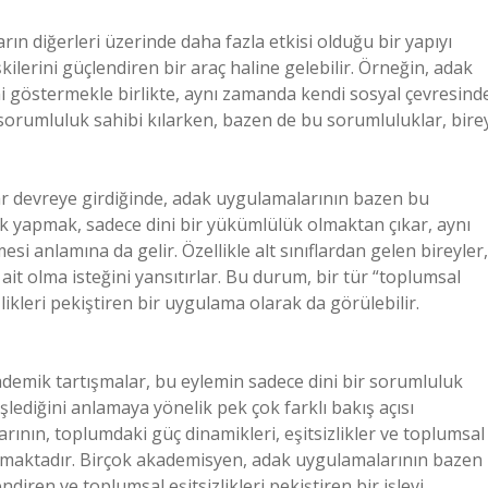
ların diğerleri üzerinde daha fazla etkisi olduğu bir yapıyı
kilerini güçlendiren bir araç haline gelebilir. Örneğin, adak
i göstermekle birlikte, aynı zamanda kendi sosyal çevresind
yi sorumluluk sahibi kılarken, bazen de bu sorumluluklar, bire
mlar devreye girdiğinde, adak uygulamalarının bazen bu
Adak yapmak, sadece dini bir yükümlülük olmaktan çıkar, aynı
i anlamına da gelir. Özellikle alt sınıflardan gelen bireyler,
t olma isteğini yansıtırlar. Bu durum, bir tür “toplumsal
likleri pekiştiren bir uygulama olarak da görülebilir.
emik tartışmalar, bu eylemin sadece dini bir sorumluluk
şlediğini anlamaya yönelik pek çok farklı bakış açısı
rının, toplumdaki güç dinamikleri, eşitsizlikler ve toplumsal
nlaşmaktadır. Birçok akademisyen, adak uygulamalarının bazen
iren ve toplumsal eşitsizlikleri pekiştiren bir işlevi