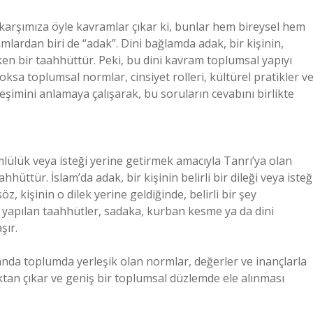
n karşımıza öyle kavramlar çıkar ki, bunlar hem bireysel hem
mlardan biri de “adak”. Dini bağlamda adak, bir kişinin,
ken bir taahhüttür. Peki, bu dini kavram toplumsal yapıyı
 yoksa toplumsal normlar, cinsiyet rolleri, kültürel pratikler v
kileşimini anlamaya çalışarak, bu soruların cevabını birlikte
mlülük veya isteği yerine getirmek amacıyla Tanrı’ya olan
ahhüttür. İslam’da adak, bir kişinin belirli bir dileği veya isteğ
z, kişinin o dilek yerine geldiğinde, belirli bir şey
 yapılan taahhütler, sadaka, kurban kesme ya da dini
şır.
manda toplumda yerleşik olan normlar, değerler ve inançlarla
aktan çıkar ve geniş bir toplumsal düzlemde ele alınması