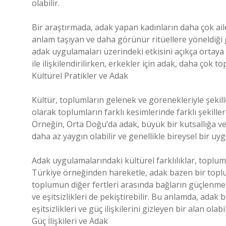
olabilir.
Bir araştırmada, adak yapan kadınların daha çok aile
anlam taşıyan ve daha görünür ritüellere yöneldiği g
adak uygulamaları üzerindeki etkisini açıkça ortaya 
ile ilişkilendirilirken, erkekler için adak, daha çok to
Kültürel Pratikler ve Adak
Kültür, toplumların gelenek ve görenekleriyle şekille
olarak toplumların farklı kesimlerinde farklı şekill
Örneğin, Orta Doğu’da adak, büyük bir kutsallığa v
daha az yaygın olabilir ve genellikle bireysel bir u
Adak uygulamalarındaki kültürel farklılıklar, toplum
Türkiye örneğinden hareketle, adak bazen bir toplum
toplumun diğer fertleri arasında bağların güçlenmes
ve eşitsizlikleri de pekiştirebilir. Bu anlamda, ada
eşitsizlikleri ve güç ilişkilerini gizleyen bir alan olabil
Güç İlişkileri ve Adak