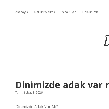
Anasayfa
Gizlilik Politikası
Yasal Uyarı
Hakkımızda
D
Dinimizde adak var 
Tarih: Şubat 3, 2026
Dinimizde Adak Var Mı?