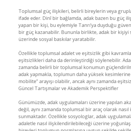
Toplumsal güç ilişkileri, belirli bireylerin veya grup
ifade eder. Dinî bir bağlamda, adak bazen bu güç iliş
yapan bir kişi, bu eylemiyle Tanrı’ya duyduğu güven
bir güç kazanabilir. Bununla birlikte, adak bir kişi
üzerinde sosyal baskılar yaratabilir.
Özellikle toplumsal adalet ve eşitsizlik gibi kavra
eşitsizlikleri daha da derinleştirdiği söylenebilir. 
zamanda belirli bir toplumsal konumun güçlendirilmes
adak yapmakla, toplumun daha yüksek kesimlerine ai
mobilite” arayışı olabilir, ancak aynı zamanda eşitsiz
Güncel Tartışmalar ve Akademik Perspektifler
Günümüzde, adak uygulamaları üzerine yapılan akad
değil, aynı zamanda toplumsal bir araç olarak nasıl i
sunmaktadır. Özellikle sosyologlar, adak uygulamala
adaletle nasıl ilişkilendirilebileceği üzerine yoğu
bireyleri toplumun normlarına uygun şekilde şekillend