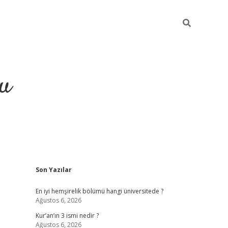
gu
Sidebar
Son Yazılar
ilbet yeni giriş
betexpergiris.casino
betexper güncel giriş
En iyi hemşirelik bölümü hangi üniversitede ?
Ağustos 6, 2026
Kur’an’ın 3 ismi nedir ?
Ağustos 6, 2026