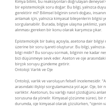
Kimya bilimi, bu reaksiyonları doğrulayan deneysel v
bir epistemolojik soru doğar: Bu bilgi, yalnızca duyusa
gerektirir mi? Bilimsel bilginin sınırlı doğası, insanı
anlamak için, yalnızca kimyasal bileşenlerin bilgisi 
sorgulanabilir. Burada, bilgiye ulaşma şeklimiz, yani
alınması gereken bir konu olarak karşımıza çıkar.
Epistemolojik bir bakış açısıyla, asetona dair bilgiyi
üzerine bir soru işareti oluşturur. Bu bilgi, yalnızc
bilgi midir? Bu soruyu sormak, bilginin ne kadar n
bizi düşünmeye sevk eder. Aseton ve oje arasındaki
birçok soruyu gündeme getirir.
Ontoloji: Varlık ve Oje
Ontoloji, varlık ve varoluşun felsefi incelemesidir. 
arasındaki ilişkiyi sorgulamamıza yol açar. Oje, bir n
varlıktır. Asetonun, bu varlığı nasıl çözdüğünü anl
sorusuna da yönelir. Kimyasal çözünme süreci, bir
durumda, oje kimyasal olarak çözülürken, “ojenin v