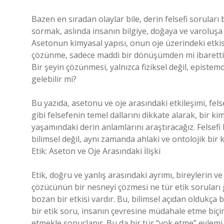
Bazen en sıradan olaylar bile, derin felsefi soruları
sormak, aslında insanın bilgiye, doğaya ve varoluşa
Asetonun kimyasal yapısı, onun oje üzerindeki etkis
çözünme, sadece maddi bir dönüşümden mi ibarettir
Bir şeyin çözünmesi, yalnızca fiziksel değil, epistem
gelebilir mi?
Bu yazıda, asetonu ve oje arasındaki etkileşimi, felse
gibi felsefenin temel dallarını dikkate alarak, bir 
yaşamındaki derin anlamlarını araştıracağız. Felsefi b
bilimsel değil, aynı zamanda ahlaki ve ontolojik bir 
Etik: Aseton ve Oje Arasındaki İlişki
Etik, doğru ve yanlış arasındaki ayrımı, bireylerin ve
çözücünün bir nesneyi çözmesi ne tür etik soruları
bozan bir etkisi vardır. Bu, bilimsel açıdan oldukça
bir etik soru, insanın çevresine müdahale etme biçim
etmekle sonuçlanır. Bu da bir tür “yok etme” eylemi 