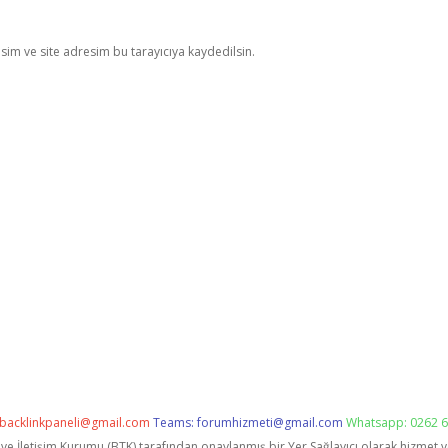
im ve site adresim bu tarayıcıya kaydedilsin.
backlinkpaneli@gmail.com
Teams:
forumhizmeti@gmail.com
Whatsapp: 0262 6
i ve İletişim Kurumu (BTK) tarafından onaylanmış bir Yer Sağlayıcı olarak hizmet 