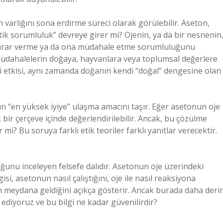
n varlığını sona erdirme süreci olarak görülebilir. Aseton,
etik sorumluluk” devreye girer mi? Ojenin, ya da bir nesnenin
 zarar verme ya da ona müdahale etme sorumluluğunu
müdahalelerin doğaya, hayvanlara veya toplumsal değerlere
ki etkisi, aynı zamanda doğanın kendi “doğal” dengesine olan
n “en yüksek iyiye” ulaşma amacını taşır. Eğer asetonun oje
 bir çerçeve içinde değerlendirilebilir. Ancak, bu çözülme
 mi? Bu soruya farklı etik teoriler farklı yanıtlar verecektir.
luğunu inceleyen felsefe dalıdır. Asetonun oje üzerindeki
gisi, asetonun nasıl çalıştığını, oje ile nasıl reaksiyona
in meydana geldiğini açıkça gösterir. Ancak burada daha deri
ediyoruz ve bu bilgi ne kadar güvenilirdir?