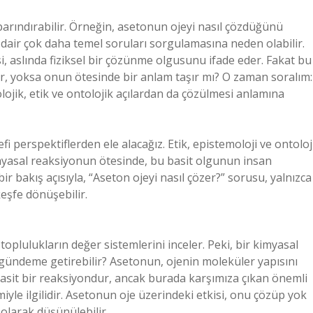
 barındırabilir. Örneğin, asetonun ojeyi nasıl çözdüğünü
 dair çok daha temel soruları sorgulamasına neden olabilir.
i, aslında fiziksel bir çözünme olgusunu ifade eder. Fakat bu
, yoksa onun ötesinde bir anlam taşır mı? O zaman soralım:
olojik, etik ve ontolojik açılardan da çözülmesi anlamına
fi perspektiflerden ele alacağız. Etik, epistemoloji ve ontoloj
kimyasal reaksiyonun ötesinde, bu basit olgunun insan
ir bakış açısıyla, “Aseton ojeyi nasıl çözer?” sorusu, yalnızca
keşfe dönüşebilir.
 toplulukların değer sistemlerini inceler. Peki, bir kimyasal
 gündeme getirebilir? Asetonun, ojenin moleküler yapısını
 basit bir reaksiyondur, ancak burada karşımıza çıkan önemli
iyle ilgilidir. Asetonun oje üzerindeki etkisi, onu çözüp yok
olarak düşünülebilir.