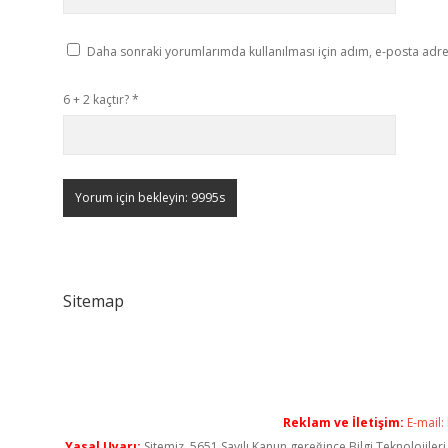
Daha sonraki yorumlarımda kullanılması için adım, e-posta adres
6 + 2 kaçtır?
*
Sitemap
Reklam ve İletişim:
E-mail:
Yasal Uyarı:
Sitemiz, 5651 Sayılı Kanun gereğince Bilgi Teknolojiler