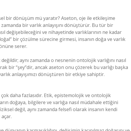
sel bir dönüşüm mü yaratır? Aseton, oje ile etkileşime
 zamanda bir varlık anlayışını dönüştürür. Bu tür bir
l değişebileceğini ve nihayetinde varlıklarının ne kadar
 “doğal” bir çözülme sürecine girmesi, insanın doğa ve varlık
 önüne serer.
değildir; aynı zamanda o nesnenin ontolojik varlığını nasıl
olarak bir “şey”dir, ancak aseton onu çözerek bu varlığı başka
lık anlayışımızı dönüştüren bir etkiye sahiptir.
çok daha fazlasıdır. Etik, epistemolojik ve ontolojik
arın doğaya, bilgilere ve varlığa nasıl müdahale ettiğini
ziksel değil, aynı zamanda felsefi olarak insanın kendi
 açar.
e dünyanın karmaşıklığını, değişimin kaçınılmaz doğasını ve