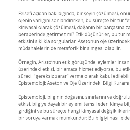
Felsefi açıdan bakıldığında, bir şeyin çözülmesi, onu
ojenin varlığını sonlandırırken, bu süreçte bir tür “
kimyasal olarak çözülmesi, doğanın bir parçasına
beraberinde getirmez mi? Etik düşünürler, bu tür 
etkisini sıklıkla sorgularlar. Asetonun oje üzerinde
müdahalelerin de metaforik bir simgesi olabilir.
Örneğin, Aristo’nun etik görüşünde, eylemler insanı
üzerindeki etkisi, bir amaca hizmet ediyorsa, bu etik
süreci, “gereksiz zarar” verme olarak kabul edilebilir
Epistemoloji: Aseton ve Oje Üzerindeki Bilgi Kuramı
Epistemoloji, bilginin doğasını, sınırlarını ve doğru
etkisi, bilgiye dayalı bir eylemi temsil eder. Kimya bil
girdiğini ve bu süreçte hangi kimyasal değişiklikler
bir soruya varmak mümkündür: Bu bilgiyi nasıl elde 