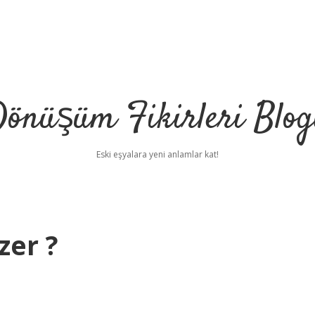
önüşüm Fikirleri Blo
Eski eşyalara yeni anlamlar kat!
zer ?