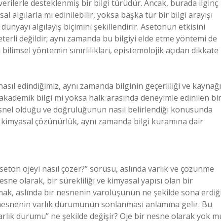
erilerle desteklenmiş bir bilgi türüdür. Ancak, burada ilginç
l algılarla mı edinilebilir, yoksa başka tür bir bilgi arayışı
n dünyayı algılayış biçimini şekillendirir. Asetonun etkisini
yeterli değildir; aynı zamanda bu bilgiyi elde etme yöntemi de
 bilimsel yöntemin sınırlılıkları, epistemolojik açıdan dikkate
 nasıl edindiğimiz, aynı zamanda bilginin geçerliliği ve kaynağı
a akademik bilgi mi yoksa halk arasında deneyimle edinilen bi
esnel olduğu ve doğruluğunun nasıl belirlendiği konusunda
 kimyasal çözünürlük, aynı zamanda bilgi kuramına dair
“Aseton ojeyi nasıl çözer?” sorusu, aslında varlık ve çözünme
esne olarak, bir sürekliliği ve kimyasal yapısı olan bir
amak, aslında bir nesnenin varoluşunun ne şekilde sona erdiğ
 nesnenin varlık durumunun sonlanması anlamına gelir. Bu
arlık durumu” ne şekilde değişir? Oje bir nesne olarak yok m