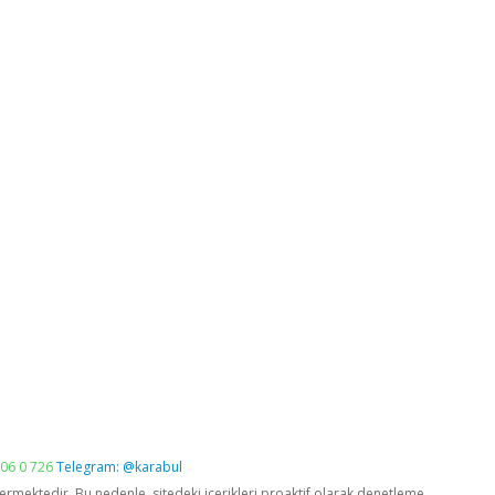
06 0 726
Telegram: @karabul
vermektedir. Bu nedenle, sitedeki içerikleri proaktif olarak denetleme