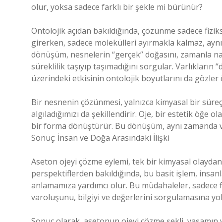
olur, yoksa sadece farklı bir şekle mi bürünür?
Ontolojik açıdan bakıldığında, çözünme sadece fizik
girerken, sadece molekülleri ayırmakla kalmaz, aynı
dönüşüm, nesnelerin “gerçek” doğasını, zamanla nası
süreklilik taşıyıp taşımadığını sorgular. Varlıkların
üzerindeki etkisinin ontolojik boyutlarını da gözler
Bir nesnenin çözünmesi, yalnızca kimyasal bir süreç 
algıladığımızı da şekillendirir. Oje, bir estetik öğe 
bir forma dönüştürür. Bu dönüşüm, aynı zamanda var
Sonuç: İnsan ve Doğa Arasındaki İlişki
Aseton ojeyi çözme eylemi, tek bir kimyasal olaydan 
perspektiflerden bakıldığında, bu basit işlem, insanl
anlamamıza yardımcı olur. Bu müdahaleler, sadece fi
varoluşunu, bilgiyi ve değerlerini sorgulamasına yol
Sonuç olarak, asetonun ojeyi çözme şekli, yaşamın v