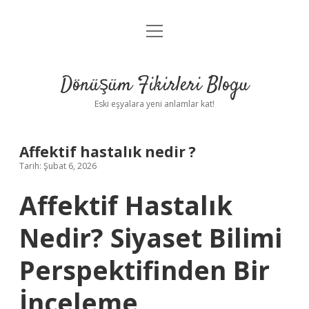
menüyü
Anasayfa
aç
Gizlilik Politikası
Dönüşüm Fikirleri Blogu
Yasal Uyarı
Eski eşyalara yeni anlamlar kat!
Hakkımızda
Affektif hastalık nedir ?
Tarih: Şubat 6, 2026
Affektif Hastalık
Nedir? Siyaset Bilimi
Perspektifinden Bir
İnceleme