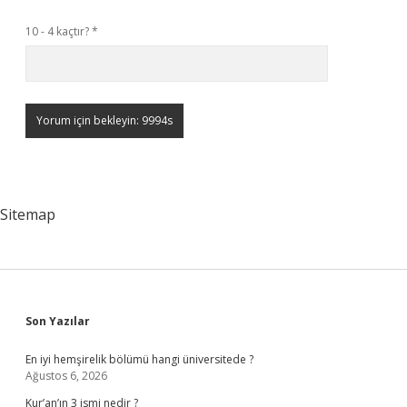
10 - 4 kaçtır?
*
Sitemap
Sidebar
Son Yazılar
En iyi hemşirelik bölümü hangi üniversitede ?
Ağustos 6, 2026
Kur’an’ın 3 ismi nedir ?