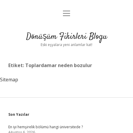
menüyü
Anasayfa
aç
Gizlilik Politikası
Dönüşüm Fikirleri Blogu
Yasal Uyarı
Eski eşyalara yeni anlamlar kat!
Hakkımızda
Etiket:
Toplardamar neden bozulur
Sitemap
Sidebar
Son Yazılar
En iyi hemşirelik bölümü hangi üniversitede ?
Ağustos 6, 2026