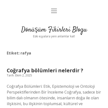
menüyü
Anasayfa
aç
Gizlilik Politikası
Dönüşüm Fikirleri Blogu
Yasal Uyarı
Eski eşyalara yeni anlamlar kat!
Hakkımızda
Etiket:
rafya
Coğrafya bölümleri nelerdir ?
Tarih: Ekim 2, 2025
Coğrafya Bölümleri: Etik, Epistemoloji ve Ontoloji
Perspektiflerinden Bir İnceleme Coğrafya, sadece bir
bilim dalı olmanın ötesinde, insanların doğa ile olan
ilişkisini, bu ilişkinin toplumsal, kültürel ve