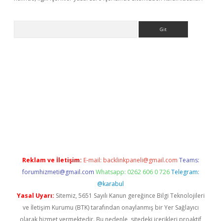
Arama
ncel giriş
Reklam ve İletişim:
E-mail:
backlinkpaneli@gmail.com
Teams:
forumhizmeti@gmail.com
Whatsapp: 0262 606 0 726
Telegram:
@karabul
Yasal Uyarı:
Sitemiz, 5651 Sayılı Kanun gereğince Bilgi Teknolojileri
ve İletişim Kurumu (BTK) tarafından onaylanmış bir Yer Sağlayıcı
olarak hizmet vermektedir. Bu nedenle, sitedeki içerikleri proaktif