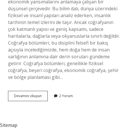
ekonomik yansımalarını anlamaya çalışan bir
düşünsel çerçevedir. Bu bilim dalı, dünya üzerindeki
fiziksel ve insanî yapıları analiz ederken, insanlık
tarihinin temel izlerini de taşır. Ancak coğrafyanın
çok katmanlı yapısı ve geniş kapsamı, sadece
haritalarla, dağlarla veya okyanuslarla sınırlı değildir.
Coğrafya bölümleri, bu disiplini felsefi bir bakış
açısıyla incelediğimizde, hem doğa hem de insan
varlığının anlamına dair derin soruları gündeme
getirir. Coğrafya bölümleri, genellikle fiziksel
coğrafya, beşeri coğrafya, ekonomik coğrafya, şehir
ve bölge planlaması gibi…
Coğrafya
Devamını okuyun
2 Yorum
bölümleri
nelerdir
?
Sitemap