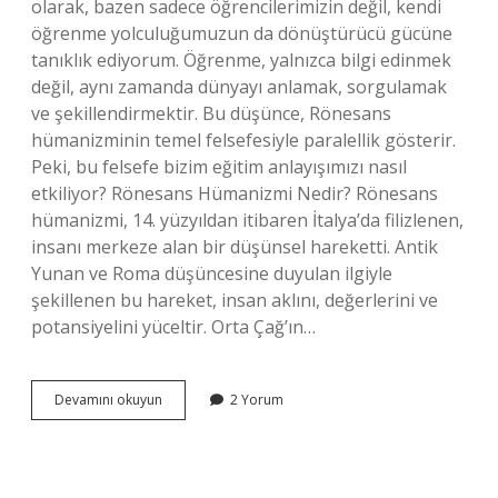
olarak, bazen sadece öğrencilerimizin değil, kendi
öğrenme yolculuğumuzun da dönüştürücü gücüne
tanıklık ediyorum. Öğrenme, yalnızca bilgi edinmek
değil, aynı zamanda dünyayı anlamak, sorgulamak
ve şekillendirmektir. Bu düşünce, Rönesans
hümanizminin temel felsefesiyle paralellik gösterir.
Peki, bu felsefe bizim eğitim anlayışımızı nasıl
etkiliyor? Rönesans Hümanizmi Nedir? Rönesans
hümanizmi, 14. yüzyıldan itibaren İtalya’da filizlenen,
insanı merkeze alan bir düşünsel hareketti. Antik
Yunan ve Roma düşüncesine duyulan ilgiyle
şekillenen bu hareket, insan aklını, değerlerini ve
potansiyelini yüceltir. Orta Çağ’ın…
Rönesans
Devamını okuyun
2 Yorum
hümanizmi
nedir
?