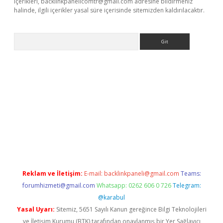
içerikleri,
backlinkpanelicomtr@gmail.com
adresine bildirmeniz
halinde, ilgili içerikler yasal süre içerisinde sitemizden kaldırılacaktır.
Arama
ncel giriş
Reklam ve İletişim:
E-mail:
backlinkpaneli@gmail.com
Teams:
forumhizmeti@gmail.com
Whatsapp: 0262 606 0 726
Telegram:
@karabul
Yasal Uyarı:
Sitemiz, 5651 Sayılı Kanun gereğince Bilgi Teknolojileri
ve İletişim Kurumu (BTK) tarafından onaylanmış bir Yer Sağlayıcı