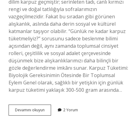
dilim karpuz geçmiştir; serinleten tadı, canlı kırmızı
rengi ve doğal tatlılığıyla sofralarımızın
vazgeçilmezidir. Fakat bu sıradan gibi görünen
alışkanlık, aslında daha derin sosyal ve kültürel
katmanlar taşıyor olabilir. “Günlük ne kadar karpuz
tüketmeliyiz?” sorusunu sadece beslenme bilimi
açısından değil, aynı zamanda toplumsal cinsiyet
rolleri, çeşitlilik ve sosyal adalet çerçevesinde
düşünmek bize alışkanlıklarımızı daha bilinçli bir
gözle değerlendirme imkânı sunar. Karpuz Tüketimi:
Biyolojik Gereksinimin Ötesinde Bir Toplumsal
Eylem Genel olarak, sağlıklı bir yetişkin için günlük
karpuz tüketimi yaklaşık 300-500 gram arasında…
Günlük
Devamını okuyun
2 Yorum
karpuz
tüketimi
ne
kadar