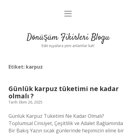
menüyü
Anasayfa
aç
Gizlilik Politikası
Dönüşüm Fikirleri Blogu
Yasal Uyarı
Eski eşyalara yeni anlamlar kat!
Hakkımızda
Etiket:
karpuz
Günlük karpuz tüketimi ne kadar
olmalı ?
Tarih: Ekim 26, 2025
Günlük Karpuz Tüketimi Ne Kadar Olmalı?
Toplumsal Cinsiyet, Çeşitlilik ve Adalet Bağlamında
Bir Bakış Yazın sıcak günlerinde hepimizin eline bir