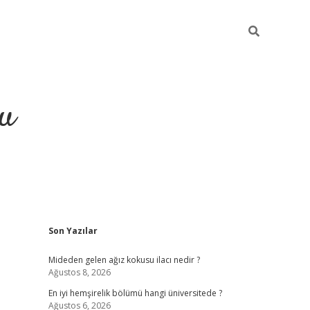
gu
Sidebar
Son Yazılar
ilbet yeni giriş
betexpergiris.casino
bet
Mideden gelen ağız kokusu ilacı nedir ?
Ağustos 8, 2026
En iyi hemşirelik bölümü hangi üniversitede ?
Ağustos 6, 2026