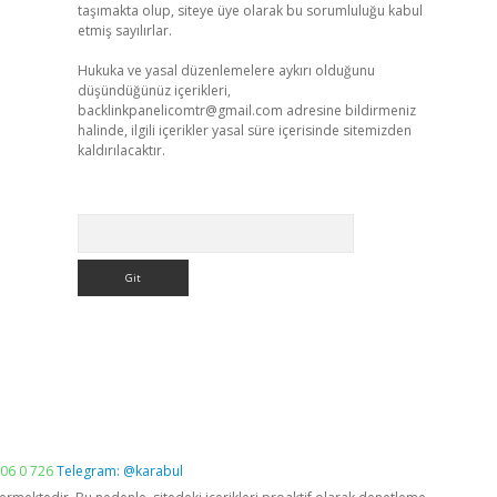
taşımakta olup, siteye üye olarak bu sorumluluğu kabul
etmiş sayılırlar.
Hukuka ve yasal düzenlemelere aykırı olduğunu
düşündüğünüz içerikleri,
backlinkpanelicomtr@gmail.com
adresine bildirmeniz
halinde, ilgili içerikler yasal süre içerisinde sitemizden
kaldırılacaktır.
Arama
06 0 726
Telegram: @karabul