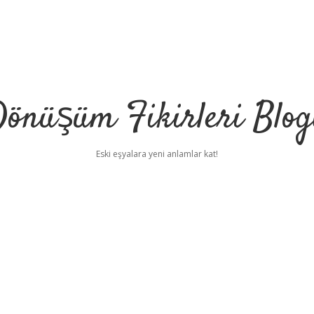
önüşüm Fikirleri Blo
Eski eşyalara yeni anlamlar kat!