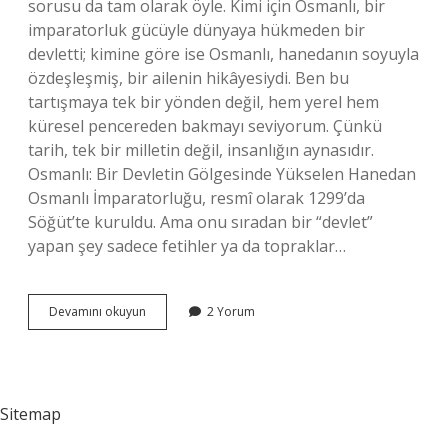
sorusu da tam olarak öyle. Kimi için Osmanlı, bir
imparatorluk gücüyle dünyaya hükmeden bir
devletti; kimine göre ise Osmanlı, hanedanın soyuyla
özdeşleşmiş, bir ailenin hikâyesiydi. Ben bu
tartışmaya tek bir yönden değil, hem yerel hem
küresel pencereden bakmayı seviyorum. Çünkü
tarih, tek bir milletin değil, insanlığın aynasıdır.
Osmanlı: Bir Devletin Gölgesinde Yükselen Hanedan
Osmanlı İmparatorluğu, resmî olarak 1299’da
Söğüt’te kuruldu. Ama onu sıradan bir “devlet”
yapan şey sadece fetihler ya da topraklar…
Osmanlı
Devamını okuyun
2 Yorum
devlet
mi
hanedan
mı
?
Sitemap