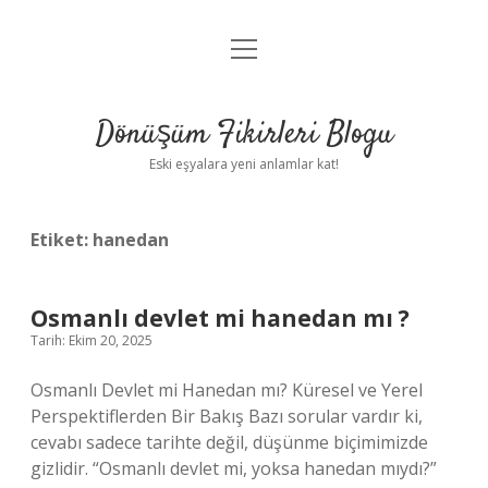
menüyü
Anasayfa
aç
Gizlilik Politikası
Dönüşüm Fikirleri Blogu
Yasal Uyarı
Eski eşyalara yeni anlamlar kat!
Hakkımızda
Etiket:
hanedan
Osmanlı devlet mi hanedan mı ?
Tarih: Ekim 20, 2025
Osmanlı Devlet mi Hanedan mı? Küresel ve Yerel
Perspektiflerden Bir Bakış Bazı sorular vardır ki,
cevabı sadece tarihte değil, düşünme biçimimizde
gizlidir. “Osmanlı devlet mi, yoksa hanedan mıydı?”