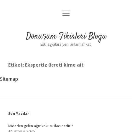
menüyü
Anasayfa
aç
Gizlilik Politikası
Dönüşüm Fikirleri Blogu
Yasal Uyarı
Eski eşyalara yeni anlamlar kat!
Hakkımızda
Etiket:
Ekspertiz ücreti kime ait
Sitemap
Sidebar
Son Yazılar
Mideden gelen ağız kokusu ilacı nedir ?
Ağustos 8, 2026