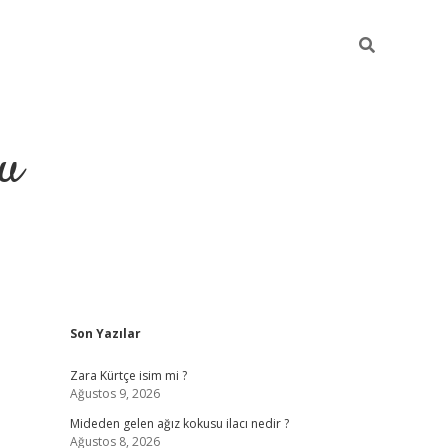
gu
Sidebar
Son Yazılar
ilbet yeni giriş
betexpergiris.casino
betexper güncel gir
Zara Kürtçe isim mi ?
Ağustos 9, 2026
Mideden gelen ağız kokusu ilacı nedir ?
Ağustos 8, 2026