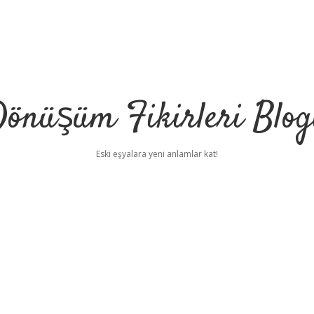
önüşüm Fikirleri Blo
Eski eşyalara yeni anlamlar kat!