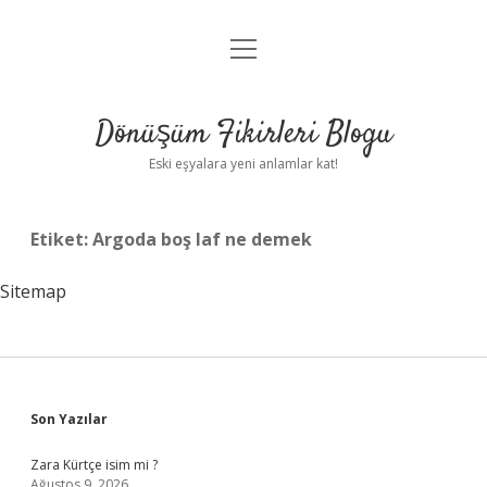
menüyü
Anasayfa
aç
Gizlilik Politikası
Dönüşüm Fikirleri Blogu
Yasal Uyarı
Eski eşyalara yeni anlamlar kat!
Hakkımızda
Etiket:
Argoda boş laf ne demek
Sitemap
Sidebar
Son Yazılar
Zara Kürtçe isim mi ?
Ağustos 9, 2026